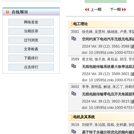
网络首发
电工理论
当期目录
3581
徐先峰, 吴慧玲, 杨雄政, 卢勇, 
空间约束下电动汽车无线充电系
过刊浏览
2024 Vol. 39 (12): 3581-3588 [
文章检索
doi: 10.19595/j.cnki.1000-6753
下载排行
3589
黄文聪, 饶天彪, 蒋煊焱, 胡滢, 
无线电能传输系统最大效率追踪
点击排行
2024 Vol. 39 (12): 3589-3601 [
doi: 10.19595/j.cnki.1000-6753
3602
李争, 唐明磊, 解波, 朱乙丁, 孙鹤
无线电能传输零电压开关角跟踪
2024 Vol. 39 (12): 3602-3615 [
doi: 10.19595/j.cnki.1000-6753
电机及其系统
3616
刘细平, 朱治国, 陈栋, 史梓豪, 
基于转子永磁分段优化的轴向磁