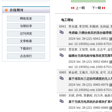
网络首发
电工理论
当期目录
6941
李永建, 李宗明, 利雅婷, 岳帅超,
考虑磁-力耦合效应的混合磁滞模
过刊浏览
2024 Vol. 39 (22): 6941-6951 [
文章检索
doi: 10.19595/j.cnki.1000-6753
下载排行
6952
贾亚辉, 王智慧, 肖静, 左志平, 赵
磁耦合无线电能传输系统宽范围
点击排行
2024 Vol. 39 (22): 6952-6964 [
doi: 10.19595/j.cnki.1000-6753
6965
蒋金橙, 王佩月, 冯天旭, 史可, 
基于准双向三态协同调度的无人
2024 Vol. 39 (22): 6965-6979 [
doi: 10.19595/j.cnki.1000-6753
6980
刘祺, 薛明, 章鹏程, 刘力舟, 杨新
基于无线充电系统的多模块扩展
2024 Vol. 39 (22): 6980-6989 [