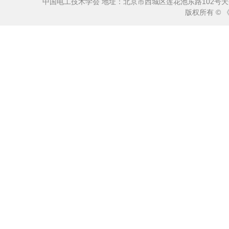
中国电工技术学会 地址：北京市西城区莲花池东路102号天莲大厦10
版权所有 ©