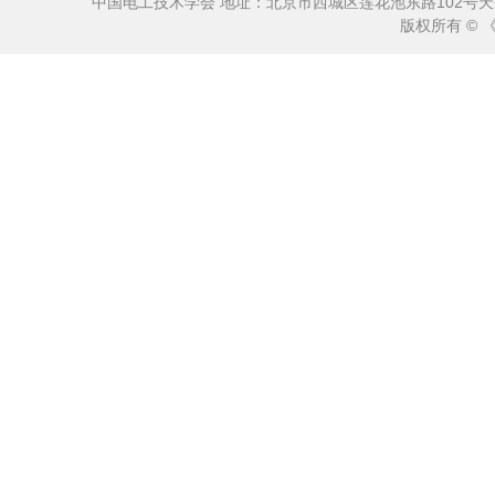
中国电工技术学会 地址：北京市西城区莲花池东路102号天莲大厦10
版权所有 ©