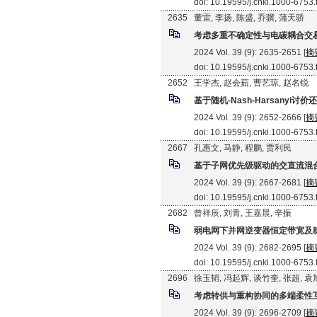
doi: 10.19595/j.cnki.1000-6753
2635
董雷, 李扬, 陈盛, 乔骥, 蒲天骄
考虑多重不确定性与电碳耦合交
2024 Vol. 39 (9): 2635-2651 [
摘
doi: 10.19595/j.cnki.1000-6753
2652
王学杰, 赵会茹, 曹艺琼, 赵名锐
基于随机-Nash-Harsany
2024 Vol. 39 (9): 2652-2666 [
摘
doi: 10.19595/j.cnki.1000-6753
2667
孔惠文, 马静, 程鹏, 贾利民
基于子网优先级驱动的交直流混
2024 Vol. 39 (9): 2667-2681 [
摘
doi: 10.19595/j.cnki.1000-6753
2682
曾祥辰, 刘青, 王嘉晨, 辛振
弱电网下并网逆变器恒定带宽及
2024 Vol. 39 (9): 2682-2695 [
摘
doi: 10.19595/j.cnki.1000-6753
2696
徐玉韬, 冯起辉, 谈竹奎, 张超, 
考虑转供与重构协同的多端柔性
2024 Vol. 39 (9): 2696-2709 [
摘