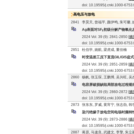
doi: 10.19595/j.cnki.1000-6753
高电压与放电
2841
李昊天, 曾福平, 颜伊鸣, 朱可馨, 
Ag表面对SF
初级分解产物氧化
6
2024 Vol. 39 (9): 2841-2850 [
摘
doi: 10.19595/j.cnki.1000-6753
2851
杜伯学, 姚航, 梁虎成, 董佳楠
时变温差工况下直流GIL/GIS
2024 Vol. 39 (9): 2851-2859 [
摘
doi: 10.19595/j.cnki.1000-6753
2860
杨帆, 张玉琛, 王鹏博, 吴兴旺, 吴
电容屏破损缺陷局部放电过程规
2024 Vol. 39 (9): 2860-2872 [
摘
doi: 10.19595/j.cnki.1000-6753
2873
张东东, 罗威, 黄宵宁, 张志劲, 
染污绝缘子放电空间电场时频特
2024 Vol. 39 (9): 2873-2886 [
摘
doi: 10.19595/j.cnki.1000-6753
2887
蒋原, 马速良, 武建文, 李擎, 朱立