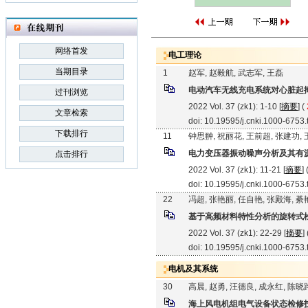
网络首发
电工理论
当期目录
1
赵军, 赵毅航, 武志军, 王磊
电动汽车无线充电系统对心脏起
过刊浏览
2022 Vol. 37 (zk1): 1-10 [
摘要
] (
文章检索
doi: 10.19595/j.cnki.1000-6753
下载排行
11
钟思翀, 祝丽花, 王前超, 张建功,
电力变压器振动噪声分析及其有
点击排行
2022 Vol. 37 (zk1): 11-21 [
摘要
] 
doi: 10.19595/j.cnki.1000-6753
22
冯超, 张艳丽, 任自艳, 张殿海, 
基于高频材料特性分析的旋转式
2022 Vol. 37 (zk1): 22-29 [
摘要
]
doi: 10.19595/j.cnki.1000-6753
电机及其系统
30
高晨, 赵勇, 汪德良, 成永红, 陈晓
海上风电机组电气设备状态检修