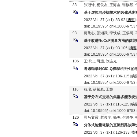
83
张冠锋, 杨俊友, 王海鑫, 谢赐戬,
基于虚拟同步机技术的风储系统
2022 Vol. 37 (zk1): 83-92 [
摘要
]
doi: 10.19595/j.cnki.1000-6753
93
贾焦心, 颜湘武, 李铁成, 王俣珂,
基于改进RoCoF测量方法的储
2022 Vol. 37 (zk1): 93-105 [
摘要
doi: 10.19595/j.cnki.1000-6753
106
王泽忠, 司远, 刘连光
考虑磁暴时GIC-Q模糊相关性
2022 Vol. 37 (zk1): 106-115 [
摘
doi: 10.19595/j.cnki.1000-6753
116
程瑜, 胡紫豪, 王婕
基于分布式交易的集群多能系统
2022 Vol. 37 (zk1): 116-125 [
摘
doi: 10.19595/j.cnki.1000-6753
126
司马文霞, 赵俊宁, 杨鸣, 付峥争,
分体式能量耗散的直流线路故障
2022 Vol. 37 (zk1): 126-133 [
摘