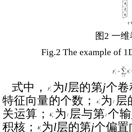
图2 一
Fig.2 The example of 1D
式中，
为
l
层的第
j
个卷
特征向量的个数；
为
层
关运算；
为
层与第
个输
积核；
为
l
层的第
j
个偏置