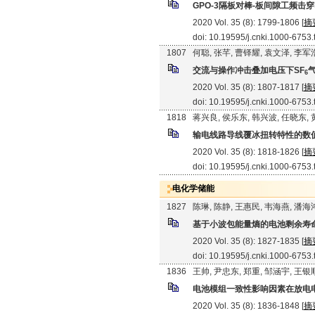
GPO-3隔板对棒-板间隙工频
2020 Vol. 35 (8): 1799-1806 [
摘
doi: 10.19595/j.cnki.1000-6753
1807
何聪, 张芊, 曹铎耀, 袁文泽, 李军
交流与操作冲击叠加电压下SF
6
2020 Vol. 35 (8): 1807-1817 [
摘
doi: 10.19595/j.cnki.1000-6753
1818
蒋兴良, 侯乐东, 韩兴波, 任晓东,
输电线路导线覆冰扭转特性的数
2020 Vol. 35 (8): 1818-1826 [
摘
doi: 10.19595/j.cnki.1000-6753
电化学储能
1827
陈琳, 陈静, 王惠民, 韦海燕, 潘海
基于小波包能量熵的电池剩余寿
2020 Vol. 35 (8): 1827-1835 [
摘
doi: 10.19595/j.cnki.1000-6753
1836
王帅, 尹忠东, 郑重, 邹涵宇, 王银
电池模组一致性影响因素在放电
2020 Vol. 35 (8): 1836-1848 [
摘