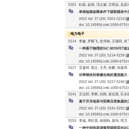
5201
杜磊, 赵涛, 冯之健, 王明达, 吴孟
单相短路故障条件下级联模块中
2022 Vol. 37 (20): 5201-5213 [
doi: 10.19595/j.cnki.1000-6753
电力电子
5214
李鑫, 罗毅飞, 史泽南, 王瑞田, 肖
一种基于物理的SiC MOSFET
2022 Vol. 37 (20): 5214-5226 [
doi: 10.19595/j.cnki.1000-6753
5227
艾盛祥, 曾正, 王亮, 孙鹏, 张嘉伟
功率模块封装键合线的通流能力
2022 Vol. 37 (20): 5227-5240 [
doi: 10.19595/j.cnki.1000-6753
5241
王汝田, 李辉, 刘闯, 裴忠晨, 孔令
基于开关电容与双降压变换器的三
2022 Vol. 37 (20): 5241-5252 [
doi: 10.19595/j.cnki.1000-6753
5253
李福, 邓红雷, 张国驹, 裴玮, 邓卫
一种中间电容谐振型级联双向DC