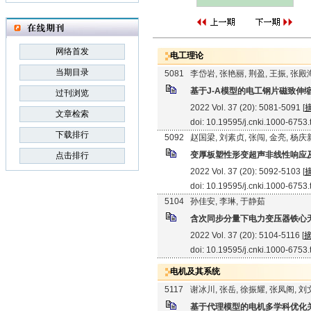
网络首发
电工理论
当期目录
5081
李岱岩, 张艳丽, 荆盈, 王振, 张殿
基于J-A模型的电工钢片磁致伸
过刊浏览
2022 Vol. 37 (20): 5081-5091 [
文章检索
doi: 10.19595/j.cnki.1000-6753
下载排行
5092
赵国梁, 刘素贞, 张闯, 金亮, 杨庆
变厚板塑性形变超声非线性响应
点击排行
2022 Vol. 37 (20): 5092-5103 [
doi: 10.19595/j.cnki.1000-6753
5104
孙佳安, 李琳, 于静茹
含次同步分量下电力变压器铁心
2022 Vol. 37 (20): 5104-5116 [
doi: 10.19595/j.cnki.1000-6753
电机及其系统
5117
谢冰川, 张岳, 徐振耀, 张凤阁, 
基于代理模型的电机多学科优化