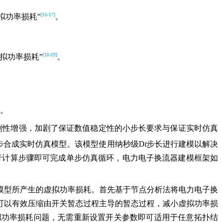
[16-17]
拟功率损耗”
。
。
[18-19]
拟功率损耗”
。
。
刚性增强，加剧了保证数值稳定性的小步长要求与保证实时仿真
步合成实时仿真模型。该模型使用纳秒级
D
t
步长进行建模以解决
行计算步骤即可完成单步仿真循环，电力电子换流器建模框架如
模型所产生的虚拟功率损耗。首先基于节点分析法将电力电子换
可以有效压缩由开关暂态过程主导的暂态过程，减小虚拟功率损
拟功率损耗问题，无需重新设置开关参数即可适用于任意拓扑结