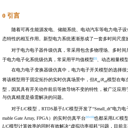
0 引言
随着可再生能源发电、储能系统、电动汽车等电力电子设
态特性的相互作用。新型电力系统逐渐形成了一套多时间尺度
对于电力电子器件级仿真，常采用包含多物理场、多时间
[5]
于电力电子化系统级仿真，常采用平均值模型
、动态相量模
在电力电子变换器级仿真中，电力电子开关模型的选择很
将该模型用于固定拓扑的实时仿真场景中，但
R
/
R
模型在每
on
off
型，因其具有开关动作前后等效导纳不变的特性，被广泛应用
与仿真精度是亟需解决的问题。
对于
L
/
C
模型，RTDS基于
L
/
C
模型开发了“Small_dt”电力
[13-15]
mable Gate Array, FPGA）的实时仿真平台
也都采用
L
/
C
模
L
/
C
模型计算效率的同时有效解决“虚拟功率损耗”问题，目前