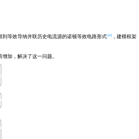
[10]
得到等效导纳并联历史电流源的诺顿等效电路形式
，建模框架
倍增加，解决了这一问题。