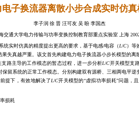
力电子换流器离散小步合成实时仿真
李子润 徐 晋 汪可友 吴 盼 李国杰
海交通大学电力传输与功率变换控制教育部重点实验室 上海 2002
系统实时仿真的精度提出更高的要求，基于电感/电容（
L
/
C
）等
真结果失真越严重。该文首先构建电力电子换流器小步长模型的离
关支路主导的工作模态的暂态过程，进一步分析
L
/
C
开关模型支
时保留系统的正常工作模态。分别构建双有源桥、三相两电平逆
的前提下，有效地解决了
L
/
C
开关模型的“虚拟功率损耗”问题，
功率损耗