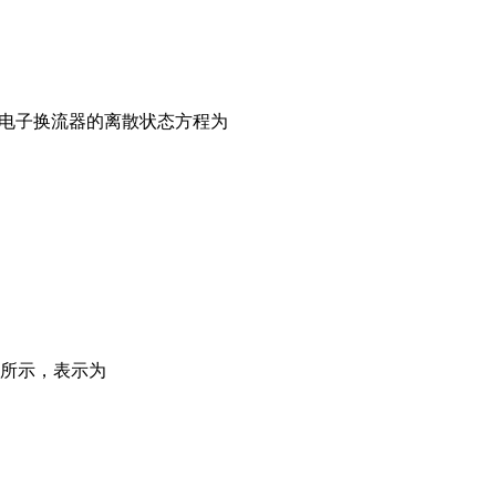
电子换流器的离散状态方程为
1所示，表示为