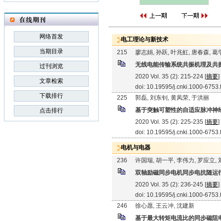
网络首发
电工理论与新技术
当期目录
215
廖志娟, 孙跃, 叶兆虹, 唐春森, 
无线电能传输系统共振机理及共
过刊浏览
2020 Vol. 35 (2): 215-224 [
摘要
]
文章检索
doi: 10.19595/j.cnki.1000-6753
下载排行
225
郭磊, 刘东钊, 黄凤荣, 于洪丽
基于突触可塑性的自适应脉冲神
点击排行
2020 Vol. 35 (2): 225-235 [
摘要
]
doi: 10.19595/j.cnki.1000-6753
电机与电器
236
许国瑞, 胡一平, 李伟力, 罗应立,
双轴励磁同步电机同步电抗随运
2020 Vol. 35 (2): 236-245 [
摘要
]
doi: 10.19595/j.cnki.1000-6753
246
徐心愿, 王云冲, 沈建新
基于最大转矩电流比的同步磁阻电