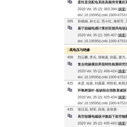
柔性直流配电系统高频突变量距
2020 Vol. 35 (2): 383-394 [
摘要
]
doi: 10.19595/j.cnki.1000-6753
395
孙德娟, 孙士云, 范小红, 海世芳,
基于励磁电感计算的双馈风电场
2020 Vol. 35 (2): 395-407 [
摘要
]
doi: 10.19595/j.cnki.1000-6753
高电压与绝缘
408
刘云鹏, 李乐, 张铭嘉, 刘磊, 唐力
复合绝缘横担界面特性检测研究
2020 Vol. 35 (2): 408-424 [
摘要
]
doi: 10.19595/j.cnki.1000-6753
425
米彦, 桂路, 刘露露, 邓胜初, 欧
环氧树脂针-板缺陷在指数衰减
2020 Vol. 35 (2): 425-434 [
摘要
]
doi: 10.19595/j.cnki.1000-6753
435
张汉花, 邹军, 田蓓, 吴玫蓉
高空核爆电磁脉冲激励下架空输
2020 Vol. 35 (2): 435-443 [
摘要
]