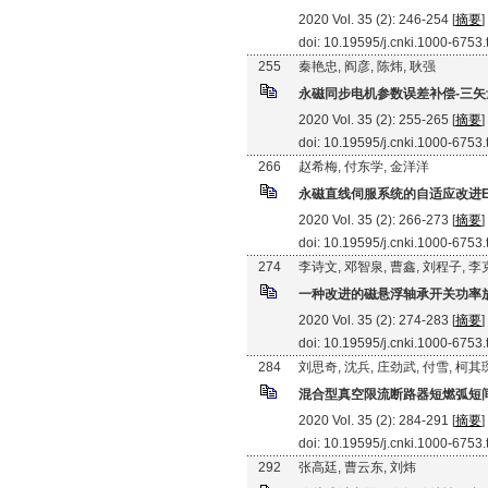
2020 Vol. 35 (2): 246-254 [
摘要
]
doi: 10.19595/j.cnki.1000-6753
255
秦艳忠, 阎彦, 陈炜, 耿强
永磁同步电机参数误差补偿-三
2020 Vol. 35 (2): 255-265 [
摘要
]
doi: 10.19595/j.cnki.1000-6753
266
赵希梅, 付东学, 金洋洋
永磁直线伺服系统的自适应改进E
2020 Vol. 35 (2): 266-273 [
摘要
]
doi: 10.19595/j.cnki.1000-6753
274
李诗文, 邓智泉, 曹鑫, 刘程子, 
一种改进的磁悬浮轴承开关功率
2020 Vol. 35 (2): 274-283 [
摘要
]
doi: 10.19595/j.cnki.1000-6753
284
刘思奇, 沈兵, 庄劲武, 付雪, 柯其
混合型真空限流断路器短燃弧短
2020 Vol. 35 (2): 284-291 [
摘要
]
doi: 10.19595/j.cnki.1000-6753
292
张高廷, 曹云东, 刘炜