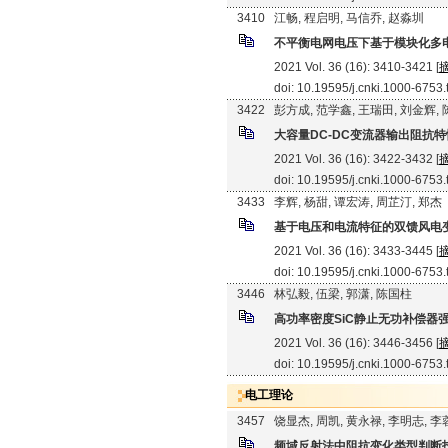
3410
江畅, 程启明, 马信乔, 赵淼圳
不平衡电网电压下基于模块化多
2021 Vol. 36 (16): 3410-3421 [
doi: 10.19595/j.cnki.1000-6753
3422
彭方成, 范学鑫, 王瑞田, 刘金辉,
大容量DC-DC变流器输出阻抗
2021 Vol. 36 (16): 3422-3432 [
doi: 10.19595/j.cnki.1000-6753
3433
李辉, 杨甜, 谭宏涛, 周芷汀, 郑杰
基于电压和电流特征的双馈风电
2021 Vol. 36 (16): 3433-3445 [
doi: 10.19595/j.cnki.1000-6753
3446
林弘毅, 伍梁, 郭潇, 陈国柱
高功率密度SiC静止无功补偿器
2021 Vol. 36 (16): 3446-3456 [
doi: 10.19595/j.cnki.1000-6753
电工理论
3457
饶显杰, 周凯, 黄永禄, 李明志, 李
频域反射法中阻抗变化类型判断