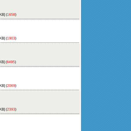
B] (
1658
)
B] (
1903
)
B] (
6495
)
B] (
2069
)
B] (
2393
)