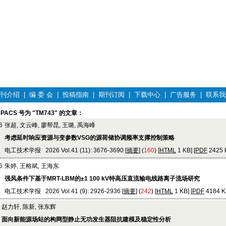
刊介绍
|
编 委 会
|
投稿指南
|
期刊订阅
|
下载中心
|
广告服务
|
联系我
PACS 号为 "TM743" 的文章：
6
张超, 文云峰, 廖帮昆, 王璐, 禹海峰
考虑延时响应资源与变参数VSG的源荷储协调频率支撑控制策略
电工技术学报 2026 Vol.41 (11): 3676-3690 [
摘要
] (
160
) [
HTML
1 KB] [
PDF
2425 K
6
朱婷, 王榕斌, 王海东
强风条件下基于MRT-LBM的±1 100 kV特高压直流输电线路离子流场研究
电工技术学报 2026 Vol.41 (9): 2926-2936 [
摘要
] (
242
) [
HTML
1 KB] [
PDF
4184 KB
赵力轩, 陈新, 张东辉
面向新能源场站的构网型静止无功发生器阻抗建模及稳定性分析