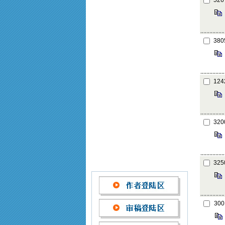
526
380
124
320
325
300