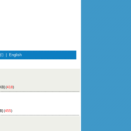
们
|
English
B] (
418
)
] (
455
)