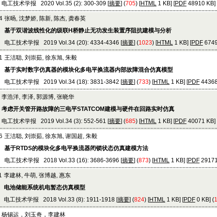
电工技术学报 2020 Vol.35 (2): 300-309 [
摘要
] (
705
) [
HTML
1 KB] [
PDF
48910 KB] 
4
张旸, 沈梦娇, 陈新, 陈杰, 龚春英
基于双谐波线性化的级联H桥静止无功发生装置序阻抗建模与分析
电工技术学报 2019 Vol.34 (20): 4334-4346 [
摘要
] (
1023
) [
HTML
1 KB] [
PDF
6749
1
王洁聪, 刘崇茹, 徐东旭, 朱毅
基于实时数字仿真器的模块化多电平换流器内部故障混合仿真模型
电工技术学报 2019 Vol.34 (18): 3831-3842 [
摘要
] (
733
) [
HTML
1 KB] [
PDF
44368
李浩洋, 李泽, 郭源博, 张晓华
考虑开关管开路故障的三电平STATCOM建模与硬件在回路实时仿真
电工技术学报 2019 Vol.34 (3): 552-561 [
摘要
] (
685
) [
HTML
1 KB] [
PDF
40071 KB] 
6
王洁聪, 刘崇茹, 徐东旭, 谢国超, 朱毅
基于RTDS的模块化多电平换流器闭锁状态仿真建模方法
电工技术学报 2018 Vol.33 (16): 3686-3696 [
摘要
] (
873
) [
HTML
1 KB] [
PDF
29171
1
李建林, 牛萌, 张博越, 惠东
电池储能系统机电暂态仿真模型
电工技术学报 2018 Vol.33 (8): 1911-1918 [
摘要
] (
824
) [
HTML
1 KB] [
PDF
0 KB] (
杨锡运，刘玉奇，李建林