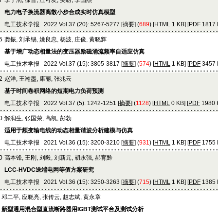
7
李子润, 徐晋, 汪可友, 吴盼, 李国杰
电力电子换流器离散小步合成实时仿真模型
电工技术学报 2022 Vol.37 (20): 5267-5277 [
摘要
] (
689
) [
HTML
1 KB] [
PDF
1817 K
5
龚振, 刘承锡, 姚良忠, 杨波, 庄俊, 黄晓辉
基于增广动态相量法的变压器励磁涌流频率自适应仿真
电工技术学报 2022 Vol.37 (15): 3805-3817 [
摘要
] (
574
) [
HTML
1 KB] [
PDF
3457 K
2
赵洋, 王瀚墨, 康丽, 张兆云
基于时间卷积网络的短期电力负荷预测
电工技术学报 2022 Vol.37 (5): 1242-1251 [
摘要
] (
1128
) [
HTML
0 KB] [
PDF
1980 K
0
解润生, 张国荣, 高凯, 彭勃
适用于频变输电线的动态相量谐波分析建模与仿真
电工技术学报 2021 Vol.36 (15): 3200-3210 [
摘要
] (
931
) [
HTML
1 KB] [
PDF
1755 K
0
高本锋, 王刚, 刘毅, 刘新元, 胡永强, 郝育黔
LCC-HVDC送端电网等值方案研究
电工技术学报 2021 Vol.36 (15): 3250-3263 [
摘要
] (
715
) [
HTML
1 KB] [
PDF
1385 K
邓二平, 应晓亮, 张传云, 赵志斌, 黄永章
新型通用混合型直流断路器用IGBT测试平台及测试分析