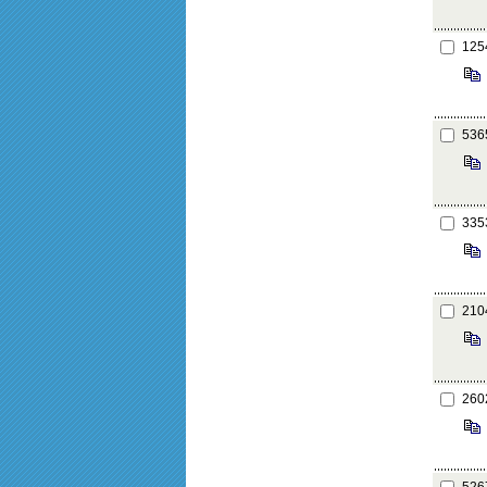
125
536
335
210
260