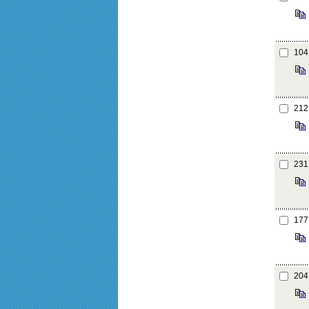
104
212
231
177
204