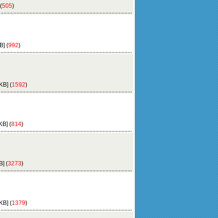
(
505
)
] (
992
)
B] (
1592
)
B] (
814
)
] (
3273
)
B] (
1379
)