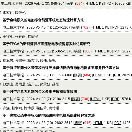
电工技术学报 2026 Vol.41 (3): 849-864 [
摘要
] (
594
) [
HTML
1 KB] [
PDF
10869 KB] 
4
李宏仲, 滕佳伦
基于全纯嵌入的电热综合能源系统动态能流计算方法
电工技术学报 2025 Vol.40 (4): 1254-1267 [
摘要
] (
702
) [
HTML
1 KB] [
PDF
1273 KB
5
王守相, 张春雨, 赵倩宇
基于FPGA的新能源低压直流配电系统暂态实时仿真研究
电工技术学报 2024 Vol.39 (17): 5365-5378 [
摘要
] (
306
) [
HTML
1 KB] [
PDF
2627 K
3
楼冠男, 蒋啸宇, 杨志淳, 顾伟, 杨帆
基于特征矩阵分区等值和自适应插值切换的有源配电网多速率并行仿真方法
电工技术学报 2024 Vol.39 (11): 3353-3366 [
摘要
] (
684
) [
HTML
1 KB] [
PDF
2029 K
4
赵洪山, 吴雨晨, 温开云, 孙承妍, 薛阳
基于时空注意力机制的台区多用户短期负荷预测
电工技术学报 2024 Vol.39 (7): 2104-2115 [
摘要
] (
736
) [
HTML
1 KB] [
PDF
1576 KB
2
许涵, 赵争鸣, 施博辰, 鞠佳禾, 虞竹珺
基于离散状态事件驱动的电励磁同步电机系统建模解算方法
电工技术学报 2023 Vol.38 (10): 2602-2612 [
摘要
] (
915
) [
HTML
1 KB] [
PDF
1426 K