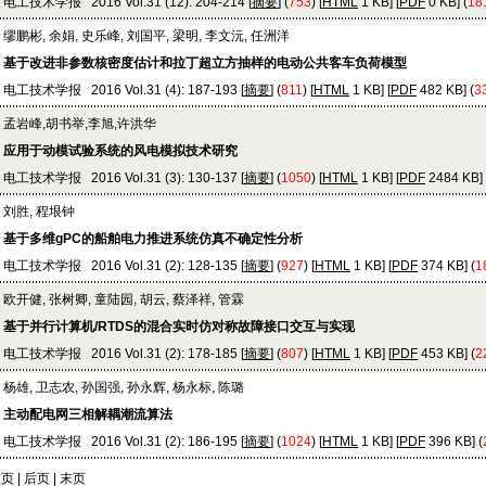
电工技术学报 2016 Vol.31 (12): 204-214 [
摘要
] (
753
) [
HTML
1 KB] [
PDF
0 KB] (
18
缪鹏彬, 余娟, 史乐峰, 刘国平, 梁明, 李文沅, 任洲洋
基于改进非参数核密度估计和拉丁超立方抽样的电动公共客车负荷模型
电工技术学报 2016 Vol.31 (4): 187-193 [
摘要
] (
811
) [
HTML
1 KB] [
PDF
482 KB] (
3
孟岩峰,胡书举,李旭,许洪华
应用于动模试验系统的风电模拟技术研究
电工技术学报 2016 Vol.31 (3): 130-137 [
摘要
] (
1050
) [
HTML
1 KB] [
PDF
2484 KB] 
刘胜, 程垠钟
基于多维gPC的船舶电力推进系统仿真不确定性分析
电工技术学报 2016 Vol.31 (2): 128-135 [
摘要
] (
927
) [
HTML
1 KB] [
PDF
374 KB] (
1
欧开健, 张树卿, 童陆园, 胡云, 蔡泽祥, 管霖
基于并行计算机/RTDS的混合实时仿对称故障接口交互与实现
电工技术学报 2016 Vol.31 (2): 178-185 [
摘要
] (
807
) [
HTML
1 KB] [
PDF
453 KB] (
2
杨雄, 卫志农, 孙国强, 孙永辉, 杨永标, 陈璐
主动配电网三相解耦潮流算法
电工技术学报 2016 Vol.31 (2): 186-195 [
摘要
] (
1024
) [
HTML
1 KB] [
PDF
396 KB] (
页 |
后页
|
末页