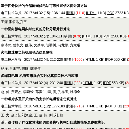
基于四分位法的含储能光伏电站可靠性置信区间计算方法
电工技术学报 2017 Vol.32 (15): 136-144 [
摘要
] (
1110
) [
HTML
1 KB] [
PDF
2723 KB]
王潇,张炳达,乔平
一种面向微电网实时仿真的分块分层并行算法
电工技术学报 2017 Vol.32 (7): 104-111 [
摘要
] (
879
) [
HTML
1 KB] [
PDF
2566 KB] (
廖诗武, 曾凯文, 姚伟, 文劲宇, 胡羽川, 马龙鹏, 方家琨
火电快速甩负荷机组动态仿真建模
电工技术学报 2017 Vol.32 (4): 212-220 [
摘要
] (
1006
) [
HTML
1 KB] [
PDF
550 KB] (
杨洋, 肖湘宁, 陶顺, 陈鹏伟
多端口电磁-机电暂态混合实时仿真接口技术与应用
电工技术学报 2017 Vol.32 (4): 231-240 [
摘要
] (
983
) [
HTML
1 KB] [
PDF
553 KB] (
2
赵, 帅, 贾宏杰, 李建设, 苏寅生, 李, 鹏, 孔祥玉, 姚德全
一种考虑多重开关动作的变步长电磁暂态仿真算法
电工技术学报 2016 Vol.31 (12): 177-183 [
摘要
] (
716
) [
HTML
1 KB] [
PDF
0 KB] (
22
王, 力, 赵, 洁, 刘涤尘, 王, 骏, 陈, 刚, 刘, 蔚
基于遗传粒子群优化算法的调速器执行机构分段线性模型及参数辨识