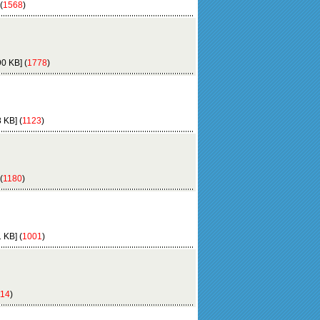
(
1568
)
0 KB] (
1778
)
 KB] (
1123
)
(
1180
)
 KB] (
1001
)
114
)