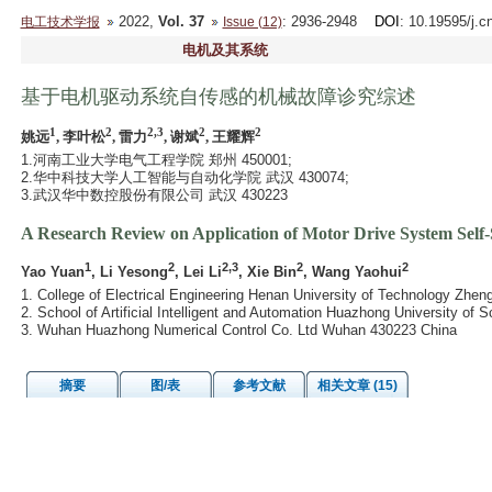
2022,
Vol. 37
: 2936-2948
DOI
: 10.19595/j.c
电工技术学报
Issue (12)
电机及其系统
基于电机驱动系统自传感的机械故障诊究综述
1
2
2,3
2
2
姚远
, 李叶松
, 雷力
, 谢斌
, 王耀辉
1.河南工业大学电气工程学院 郑州 450001;
2.华中科技大学人工智能与自动化学院 武汉 430074;
3.武汉华中数控股份有限公司 武汉 430223
A Research Review on Application of Motor Drive System Self-
1
2
2,3
2
2
Yao Yuan
, Li Yesong
, Lei Li
, Xie Bin
, Wang Yaohui
1. College of Electrical Engineering Henan University of Technology Zhe
2. School of Artificial Intelligent and Automation Huazhong University o
3. Wuhan Huazhong Numerical Control Co. Ltd Wuhan 430223 China
摘要
图/表
参考文献
相关文章 (15)