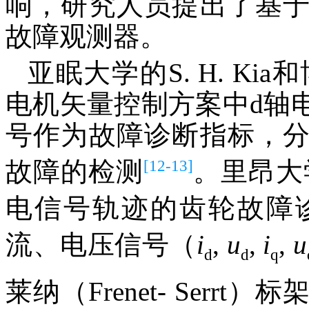
响，研究人员提出了基
故障观测器。
亚眠大学的S. H. Kia
电机矢量控制方案中d轴
号作为故障诊断指标，
[12-13]
故障的检测
。里昂大学
电信号轨迹的齿轮故障
流、电压信号（
i
,
u
,
i
,
u
d
d
q
莱纳（Frenet- Serrt）标