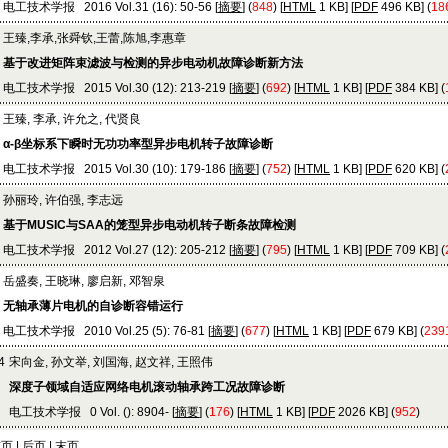
电工技术学报 2016 Vol.31 (16): 50-56 [
摘要
] (
848
) [
HTML
1 KB] [
PDF
496 KB] (
18
王臻,李承,张舜钦,王蕾,陈旭,李惠章
基于改进矩阵束滤波与检测的异步电动机故障诊断新方法
电工技术学报 2015 Vol.30 (12): 213-219 [
摘要
] (
692
) [
HTML
1 KB] [
PDF
384 KB] (
王臻, 李承, 许允之, 代贤良
α-β坐标系下瞬时无功功率型异步电机转子故障诊断
电工技术学报 2015 Vol.30 (10): 179-186 [
摘要
] (
752
) [
HTML
1 KB] [
PDF
620 KB] (
孙丽玲, 许伯强, 李志远
基于MUSIC与SAA的笼型异步电动机转子断条故障检测
电工技术学报 2012 Vol.27 (12): 205-212 [
摘要
] (
795
) [
HTML
1 KB] [
PDF
709 KB] (
岳盛奏, 王晓琳, 廖启新, 邓智泉
无轴承薄片电机的自诊断容错运行
电工技术学报 2010 Vol.25 (5): 76-81 [
摘要
] (
677
) [
HTML
1 KB] [
PDF
679 KB] (
239
4
宋向金, 孙文举, 刘国海, 赵文祥, 王照伟
深度子领域自适应网络电机滚动轴承跨工况故障诊断
电工技术学报 0 Vol. (): 8904- [
摘要
] (
176
) [
HTML
1 KB] [
PDF
2026 KB] (
952
)
页 | 后页 | 末页