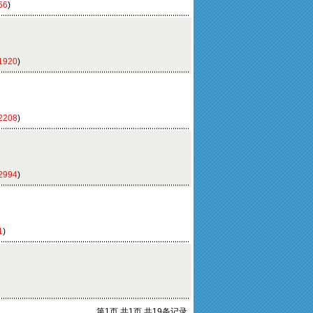
66
)
1920
)
2208
)
2994
)
1
)
第1页 共1页 共19条记录