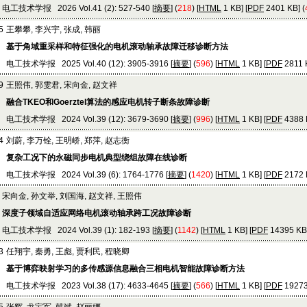
电工技术学报 2026 Vol.41 (2): 527-540 [
摘要
] (
218
) [
HTML
1 KB] [
PDF
2401 KB] (
5
王攀攀, 李兴宇, 张成, 韩丽
基于角域重采样和特征强化的电机滚动轴承故障迁移诊断方法
电工技术学报 2025 Vol.40 (12): 3905-3916 [
摘要
] (
596
) [
HTML
1 KB] [
PDF
2811 K
9
王照伟, 郭雯君, 宋向金, 赵文祥
融合TKEO和Goerztel算法的感应电机转子断条故障诊断
电工技术学报 2024 Vol.39 (12): 3679-3690 [
摘要
] (
996
) [
HTML
1 KB] [
PDF
4388 K
4
刘蔚, 李万铨, 王明峤, 郑萍, 赵志衡
复杂工况下的永磁同步电机典型绕组故障在线诊断
电工技术学报 2024 Vol.39 (6): 1764-1776 [
摘要
] (
1420
) [
HTML
1 KB] [
PDF
2172 K
宋向金, 孙文举, 刘国海, 赵文祥, 王照伟
深度子领域自适应网络电机滚动轴承跨工况故障诊断
电工技术学报 2024 Vol.39 (1): 182-193 [
摘要
] (
1142
) [
HTML
1 KB] [
PDF
14395 KB]
3
任翔宇, 秦勇, 王彪, 贾利民, 程晓卿
基于博弈映射学习的多传感源信息融合三相电机智能故障诊断方法
电工技术学报 2023 Vol.38 (17): 4633-4645 [
摘要
] (
566
) [
HTML
1 KB] [
PDF
19273