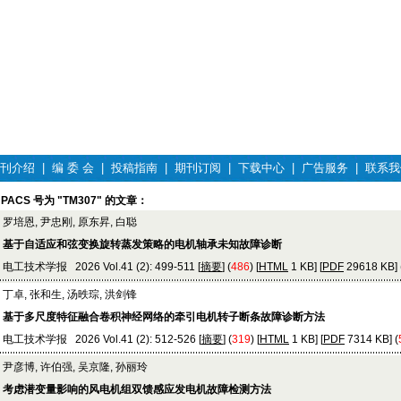
刊介绍
|
编 委 会
|
投稿指南
|
期刊订阅
|
下载中心
|
广告服务
|
联系我
PACS 号为 "TM307" 的文章：
罗培恩, 尹忠刚, 原东昇, 白聪
基于自适应和弦变换旋转蒸发策略的电机轴承未知故障诊断
电工技术学报 2026 Vol.41 (2): 499-511 [
摘要
] (
486
) [
HTML
1 KB] [
PDF
29618 KB] 
丁卓, 张和生, 汤昳琮, 洪剑锋
基于多尺度特征融合卷积神经网络的牵引电机转子断条故障诊断方法
电工技术学报 2026 Vol.41 (2): 512-526 [
摘要
] (
319
) [
HTML
1 KB] [
PDF
7314 KB] (
尹彦博, 许伯强, 吴京隆, 孙丽玲
考虑潜变量影响的风电机组双馈感应发电机故障检测方法