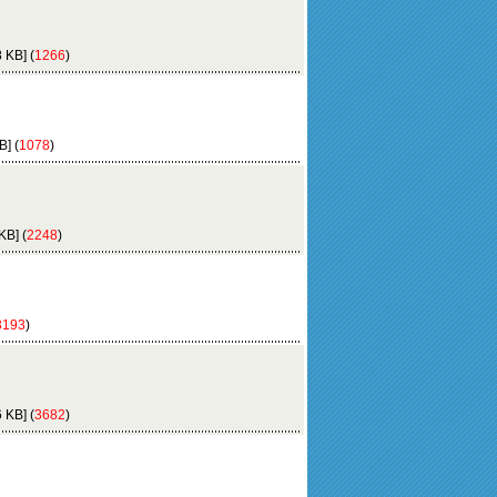
 KB] (
1266
)
] (
1078
)
B] (
2248
)
3193
)
 KB] (
3682
)