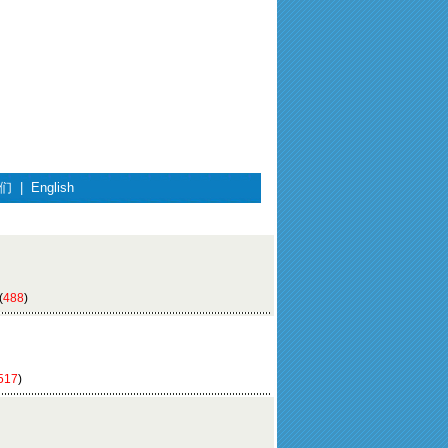
们
|
English
(
488
)
517
)