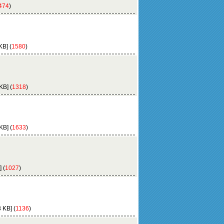
474
)
B] (
1580
)
B] (
1318
)
B] (
1633
)
 (
1027
)
 KB] (
1136
)