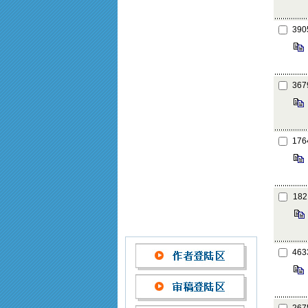
390
367
176
182
463