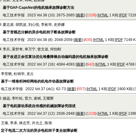
5
张辉, 戈宝军, 韩斌, 赵丽娜
基于GAF-CapsNet的电机轴承故障诊断方法
电工技术学报 2023 Vol.38 (10): 2675-2685 [
摘要
] (
1528
) [
HTML
1 KB] [
PDF
7228
8
夏志凌, 胡凯波, 刘心悦, 李彬华, 史婷娜
基于变模态分解的异步电机转子断条故障诊断
电工技术学报 2023 Vol.38 (8): 2048-2059 [
摘要
] (
835
) [
HTML
1 KB] [
PDF
7149 KB
4
李兵, 梁舒奇, 单万宁, 曾文波, 何怡刚
基于改进正余弦算法优化堆叠降噪自动编码器的电机轴承故障诊断
电工技术学报 2022 Vol.37 (16): 4084-4093 [
摘要
] (
642
) [
HTML
1 KB] [
PDF
4768 K
李世晓, 杜锦华, 龙云
基于一维卷积神经网络的机电作动器故障诊断
电工技术学报 2022 Vol.37 (zk1): 62-73 [
摘要
] (
557
) [
HTML
1 KB] [
PDF
1900 KB] (
6
姚远, 李叶松, 雷力, 谢斌, 王耀辉
基于电机驱动系统自传感的机械故障诊究综述
电工技术学报 2022 Vol.37 (12): 2936-2948 [
摘要
] (
1218
) [
HTML
1 KB] [
PDF
1396
王臻, 李承, 林志芳, 许允之, 陈旭
定子电流二次方法的异步电机转子复合故障诊断