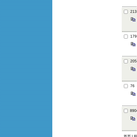
213
179
205
76
890
首页 | 前