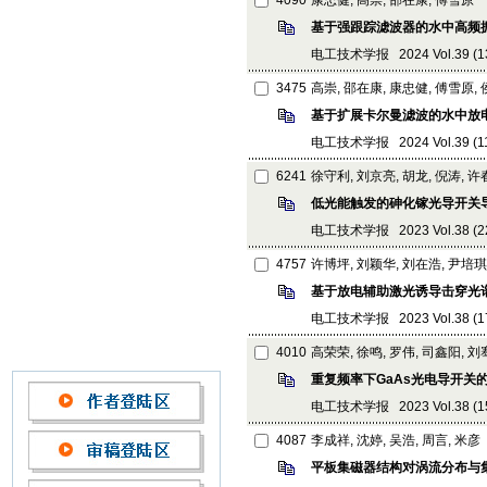
4090
康忠健, 高崇, 邵在康, 傅雪原
基于强跟踪滤波器的水中高频
电工技术学报 2024 Vol.39 (13):
3475
高崇, 邵在康, 康忠健, 傅雪原,
基于扩展卡尔曼滤波的水中放
电工技术学报 2024 Vol.39 (11):
6241
徐守利, 刘京亮, 胡龙, 倪涛, 
低光能触发的砷化镓光导开关
电工技术学报 2023 Vol.38 (22):
4757
许博坪, 刘颖华, 刘在浩, 尹培琪
基于放电辅助激光诱导击穿光
电工技术学报 2023 Vol.38 (17):
4010
高荣荣, 徐鸣, 罗伟, 司鑫阳, 刘
重复频率下GaAs光电导开关
电工技术学报 2023 Vol.38 (15):
4087
李成祥, 沈婷, 吴浩, 周言, 米彦
平板集磁器结构对涡流分布与