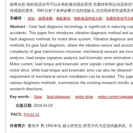
故障信息,电机电流信号可以从电机驱动器处获得,负载转矩和运动误差信
传感器的需求。同时分析了各种诊断方法的优缺点,总结现有研究成果及
关键词
：
,
,
,
,
齿轮
故障诊断
电机驱动
电机电流特征分析
负载转矩信号分
Abstract
：Gear fault diagnosis technology is significant in reducing ca
accidents. This paper first introduces vibration diagnosis method and
fault diagnosis methods for motor drive system. Vibration diagnosis a
methods for gear fault diagnosis, where the vibration sensor and acousti
complexity of gear transmission structure, mechanical sensors are incon
analysis, load torque signature analysis and kinematic error estimation
Motor current, load torque and kinematic error signals contain gear faul
motor drive, while load torque and kinematic error can also be obtained
requirement of mechanical sensor installation can be avoided. This pa
various diagnosis methods, summarizes the existing research results an
research directions.
Key words
：
Gear
fault diagnosis
motor drive
motor current signatu
出版日期:
2016-03-03
PACS:
TH132.41
作者简介
: 董传洋 男,1991年生,硕士研究生,研究方向为交流伺服系统。E-mail: