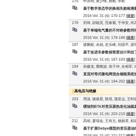
170
申洪明, 黄少锋, 费彬, 李欧
基于数学形态学的换相失败检测
2016 Vol. 31 (4): 170-177 [
摘要
]
178
刘琦, 邰能灵, 范春菊, 于仲安, 尚24-2
基于单端电气量的不对称参数同
2016 Vol. 31 (4): 178-186 [
摘要
]
187
缪鹏彬, 余娟, 史乐峰, 刘国平, 梁
基于改进非参数核密度估计和拉
2016 Vol. 31 (4): 187-193 [
摘要
]
194
孙建龙, 窦晓波, 张子仲, 全相军, 
直流对等式微电网混合储能系统
2016 Vol. 31 (4): 194-202 [
摘要
]
高电压与绝缘
203
周湶, 饶俊星, 陈瑶, 蒲亚运, 王时
缓蚀剂BTA对变压器热老化油硫
2016 Vol. 31 (4): 203-210 [
摘要
]
211
高竣, 廖瑞金, 王有元, 杨丽君, 郝
基于扩展Debye模型的变压器
2016 Vol. 31 (4): 211-217 [
摘要
]