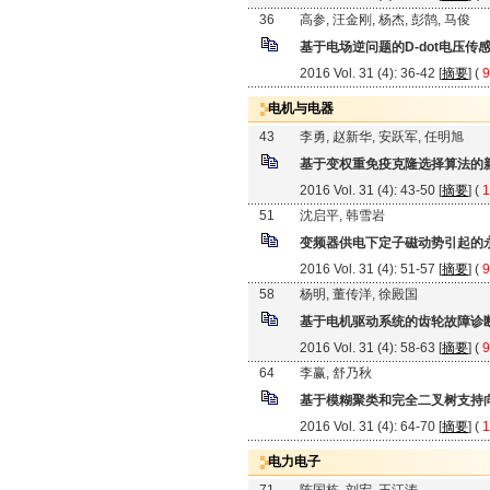
36
高参, 汪金刚, 杨杰, 彭鹄, 马俊
基于电场逆问题的D-dot电压传
2016 Vol. 31 (4): 36-42 [
摘要
] (
9
电机与电器
43
李勇, 赵新华, 安跃军, 任明旭
基于变权重免疫克隆选择算法的
2016 Vol. 31 (4): 43-50 [
摘要
] (
1
51
沈启平, 韩雪岩
变频器供电下定子磁动势引起的
2016 Vol. 31 (4): 51-57 [
摘要
] (
9
58
杨明, 董传洋, 徐殿国
基于电机驱动系统的齿轮故障诊
2016 Vol. 31 (4): 58-63 [
摘要
] (
9
64
李赢, 舒乃秋
基于模糊聚类和完全二叉树支持
2016 Vol. 31 (4): 64-70 [
摘要
] (
1
电力电子