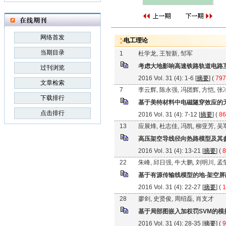
网络首发
电工理论
当期目录
1
杜学龙, 王智新, 邹军
考虑大地影响高速铁路轨道电路
过刊浏览
2016 Vol. 31 (4): 1-6 [
摘要
] (
797
文章检索
7
李云辉, 陈永强, 冯团辉, 方恺, 张
下载排行
基于美特材料中电磁隧穿效应的
点击排行
2016 Vol. 31 (4): 7-12 [
摘要
] (
86
13
应展烽, 杜志佳, 冯凯, 柳亚芳, 
高压架空导线径向热路模型及其
2016 Vol. 31 (4): 13-21 [
摘要
] (
8
22
朱峰, 邱日强, 牛大鹏, 刘明川, 孟
基于有源传输线模型的地-架空
2016 Vol. 31 (4): 22-27 [
摘要
] (
1
28
廖剑, 史贤俊, 周绍磊, 肖支才
基于局部图嵌入加权罚SVM的模
2016 Vol. 31 (4): 28-35 [
摘要
] (
9