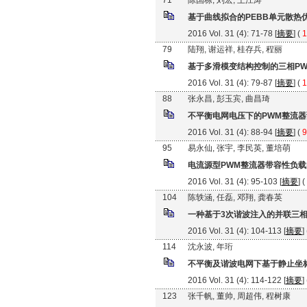
71
陈国栋, 刘宏, 王江涛
基于曲线拟合的PEBB单元散热
2016 Vol. 31 (4): 71-78 [
摘要
] (
1
79
陆翔, 谢运祥, 桂存兵, 程丽
基于多滑模变结构控制的三相P
2016 Vol. 31 (4): 79-87 [
摘要
] (
1
88
张永昌, 彭玉宾, 曲昌琦
不平衡电网电压下的PWM整流
2016 Vol. 31 (4): 88-94 [
摘要
] (
9
95
易永仙, 张宇, 李民英, 董培萌
电流源型PWM整流器带容性负
2016 Vol. 31 (4): 95-103 [
摘要
] (
104
陈轶涵, 任磊, 邓翔, 龚春英
一种基于3次谐波注入的并联三
2016 Vol. 31 (4): 104-113 [
摘要
]
114
沈永波, 年珩
不平衡及谐波电网下基于静止坐
2016 Vol. 31 (4): 114-122 [
摘要
]
123
张千帆, 董帅, 周超伟, 程树康