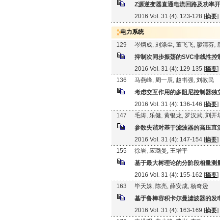
Z源逆变器直通电流回路及功率
2016 Vol. 31 (4): 123-128 [
摘要
]
电力系统
129
岑炳成, 刘涤尘, 董飞飞, 廖清芬,
抑制次同步振荡的SVC非线性控
2016 Vol. 31 (4): 129-135 [
摘要
]
136
马燕峰, 周一辰, 赵书强, 刘教民
考虑交互作用的多阻尼控制器独
2016 Vol. 31 (4): 136-146 [
摘要
]
147
毛涛, 乐健, 黄银龙, 罗汉武, 刘开
参数失谐对基于滤波器的高压直
2016 Vol. 31 (4): 147-154 [
摘要
]
155
徐岩, 应璐曼, 王增平
基于最大树理论的分阶段相量测
2016 Vol. 31 (4): 155-162 [
摘要
]
163
毕天姝, 陈亮, 薛安成, 杨奇逊
基于鲁棒容积卡尔曼滤波器的发
2016 Vol. 31 (4): 163-169 [
摘要
]