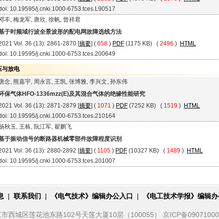
doi: 10.19595/j.cnki.1000-6753.tces.L90517
邓丰, 梅龙军, 唐欣, 徐帆, 曾祥君
基于时频域行波全景波形的配电网故障选线方法
2021 Vol. 36 (13): 2861-2870 [
摘要
] (
658
)
PDF
(1175 KB) (
2496
)
HTML
doi: 10.19595/j.cnki.1000-6753.tces.200649
压与放电
唐念, 熊嘉宇, 周永言, 王凯, 张博雅, 李兴文, 孙东伟
环保气体HFO-1336mzz(E)及其混合气体的绝缘性能研究
2021 Vol. 36 (13): 2871-2879 [
摘要
] (
1071
)
PDF
(7252 KB) (
1519
)
HTML
doi: 10.19595/j.cnki.1000-6753.tces.210164
杨秋玉, 王栋, 阮江军, 翟鹏飞
基于振动信号的断路器机械零部件故障程度识别
2021 Vol. 36 (13): 2880-2892 [
摘要
] (
1105
)
PDF
(10327 KB) (
1489
)
HTML
doi: 10.19595/j.cnki.1000-6753.tces.201007
息
|
联系我们
|
《电气技术》编辑办公入口
|
《电工技术学报》编辑办
城区莲花池东路102号天莲大厦10层（100055） 京ICP备09071000号 