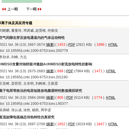
等离子体及其应用专题
刘晓鹏, 董曼玲, 邓虎威, 赵贤根, 何俊佳
空气间隙击穿后放电通道内的气体运动特性
2021 Vol. 36 (13): 2667-2674 [
摘要
] (
1453
)
PDF
(2921 KB) (
1896
)
HTML
doi: 10.19595/j.cnki.1000-6753.tces.200779
李劲卓, 刘峰, 方志
HMDSO含量对纳秒脉冲激励Ar/HMDSO射流放电特性的影响
2021 Vol. 36 (13): 2675-2683 [
摘要
] (
689
)
PDF
(7964 KB) (
1471
)
HTML
doi: 10.19595/j.cnki.1000-6753.tces.201190
王党树, 栾哲哲, 古东明, 刘树林, 王新霞
基于电荷等效法的电容短路放电微观特性数值模拟研究
2021 Vol. 36 (13): 2684-2696 [
摘要
] (
805
)
PDF
(5114 KB) (
1774
)
HTML
doi: 10.19595/j.cnki.1000-6753.tces.L90377
吴祺嵘, 张认成, 涂然, 杨凯, 周学进
直流故障电弧稳态传热特性仿真研究
2021 Vol. 36 (13): 2697-2709 [
摘要
] (
1652
)
PDF
(3019 KB) (
1847
)
HTML