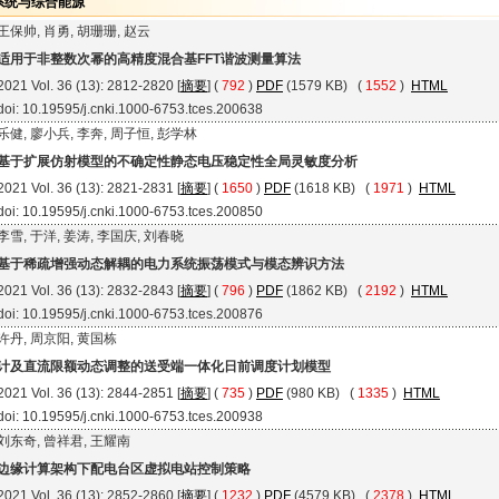
系统与综合能源
王保帅, 肖勇, 胡珊珊, 赵云
适用于非整数次幂的高精度混合基FFT谐波测量算法
2021 Vol. 36 (13): 2812-2820 [
摘要
] (
792
)
PDF
(1579 KB) (
1552
)
HTML
doi: 10.19595/j.cnki.1000-6753.tces.200638
乐健, 廖小兵, 李奔, 周子恒, 彭学林
基于扩展仿射模型的不确定性静态电压稳定性全局灵敏度分析
2021 Vol. 36 (13): 2821-2831 [
摘要
] (
1650
)
PDF
(1618 KB) (
1971
)
HTML
doi: 10.19595/j.cnki.1000-6753.tces.200850
李雪, 于洋, 姜涛, 李国庆, 刘春晓
基于稀疏增强动态解耦的电力系统振荡模式与模态辨识方法
2021 Vol. 36 (13): 2832-2843 [
摘要
] (
796
)
PDF
(1862 KB) (
2192
)
HTML
doi: 10.19595/j.cnki.1000-6753.tces.200876
许丹, 周京阳, 黄国栋
计及直流限额动态调整的送受端一体化日前调度计划模型
2021 Vol. 36 (13): 2844-2851 [
摘要
] (
735
)
PDF
(980 KB) (
1335
)
HTML
doi: 10.19595/j.cnki.1000-6753.tces.200938
刘东奇, 曾祥君, 王耀南
边缘计算架构下配电台区虚拟电站控制策略
2021 Vol. 36 (13): 2852-2860 [
摘要
] (
1232
)
PDF
(4579 KB) (
2378
)
HTML