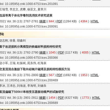
doi: 10.19595/j.cnki.1000-6753.tces.201091
王瑞雪, 李忠文, 虎攀, 杨亚文, 夏章川
低温等离子体化学毒剂洗消技术研究进展
2021 Vol. 36 (13): 2767-2781 [
摘要
] (
844
)
PDF
(1284 KB) (
4364
)
HTML
doi: 10.19595/j.cnki.1000-6753.tces.200091
理论
赵志刚, 徐曼, 胡鑫剑
基于改进损耗分离模型的铁磁材料损耗特性研究
2021 Vol. 36 (13): 2782-2790 [
摘要
] (
1045
)
PDF
(1117 KB) (
4005
)
HTML
doi: 10.19595/j.cnki.1000-6753.tces.200366
赵小军, 王瑞, 杜振斌, 苑东伟, 杜海泉
交直流混合激励下取向硅钢片磁滞及损耗特性模拟方法
2021 Vol. 36 (13): 2791-2800 [
摘要
] (
567
)
PDF
(1692 KB) (
1953
)
HTML
doi: 10.19595/j.cnki.1000-6753.tces.200469
李冰, 王泽忠, 刘海波, 李海明, 刘健犇
直流偏磁下500kV单相变压器振动噪声的试验研究
2021 Vol. 36 (13): 2801-2811 [
摘要
] (
1454
)
PDF
(4327 KB) (
1773
)
HTML
doi: 10.19595/j.cnki.1000-6753.tces.200689