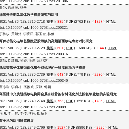
doi: 10.19595/j.cnki.1000-6753.tces.201386
郝莎, 徐建源, 林莘
隔离开关电弧流体数学模型研究与应用
2021 Vol. 36 (13): 2710-2718 [
摘要
] (
885
)
PDF
(2762 KB) (
1827
)
HTML
doi: 10.19595/j.cnki.1000-6753.tces.200321
丁梓桉, 黄旭炜, 李庆民, 郭玉金, 林俊
两种功能化硅氧基聚酰亚胺薄膜的高频沿面放电寿命对比研究
2021 Vol. 36 (13): 2719-2729 [
摘要
] (
601
)
PDF
(11688 KB) (
1144
)
HTML
doi: 10.19595/j.cnki.1000-6753.tces.200316
陈赦, 刘红梅, 吴婷, 汪沨, 庄池杰
低温等离子体增强催化氨合成机理的一维流体动力学模型
2021 Vol. 36 (13): 2730-2739 [
摘要
] (
643
)
PDF
(1779 KB) (
2230
)
HTML
doi: 10.19595/j.cnki.1000-6753.tces.200340
董冰岩, 李贞栋, 宿雅威, 罗婷, 邹颖
高压脉冲介质阻挡放电协同金属有机骨架材料催化剂去除氮氧化物的实验研究
2021 Vol. 36 (13): 2740-2748 [
摘要
] (
763
)
PDF
(1858 KB) (
1786
)
HTML
doi: 10.19595/j.cnki.1000-6753.tces.200891
张明, 李丁晨, 李传, 李家玮, 杨勇
离子风的应用研究进展
2021 Vol. 36 (13): 2749-2766 [
摘要
] (
1527
)
PDF
(8896 KB) (
2925
)
HTML