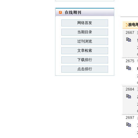
网络首发
放电
当期目录
2667
过刊浏览
文章检索
下载排行
2675
点击排行
2684
2697