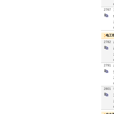
2767
电工
2782
2791
2801