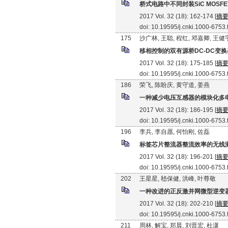
桥式电路中不同封装SiC MOS
2017 Vol. 32 (18): 162-174 [
摘
doi: 10.19595/j.cnki.1000-6753
175
沙广林, 王聪, 程红, 邓嘉卿, 王健
移相控制的双有源桥DC-DC变
2017 Vol. 32 (18): 175-185 [
摘
doi: 10.19595/j.cnki.1000-6753
186
荣飞, 陈盼庆, 黄守道, 姜燕
一种减少电压互感器的模块化多
2017 Vol. 32 (18): 186-195 [
摘
doi: 10.19595/j.cnki.1000-6753
196
李兵, 李自愿, 何怡刚, 佐磊
标签芯片整流器整流效率的无线
2017 Vol. 32 (18): 196-201 [
摘
doi: 10.19595/j.cnki.1000-6753
202
王星星, 嵇保健, 洪峰, 叶尊敬
一种改进的正反激并网微型逆变
2017 Vol. 32 (18): 202-210 [
摘
doi: 10.19595/j.cnki.1000-6753
211
周林, 解宝, 郑晨, 刘晋宏, 杜潇