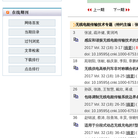
网络首发
无线电能传输技术专题（特约主编：张
当期目录
3
张波, 疏许健, 黄润鸿
感应和谐振无线电能传输技术的
过刊浏览
2017 Vol. 32 (18): 3-17 [
摘要
] (
8
文章检索
doi: 10.19595/j.cnki.1000-6753
下载排行
18
苑朝阳, 张献, 杨庆新, 李阳, 章鹏
无线供电高铁列车非对称耦合机
点击排行
2017 Vol. 32 (18): 18-25 [
摘要
] (
doi: 10.19595/j.cnki.1000-6753
26
孙跃, 张路, 王智慧, 戴欣, 蒋成
包络调制无线电能传输系统边界
2017 Vol. 32 (18): 26-35 [
摘要
] (
doi: 10.19595/j.cnki.1000-6753
36
赵锦波, 蔡涛, 段善旭, 丰昊, 张晓
适用于分段式动态无线充电的T
2017 Vol. 32 (18): 36-43 [
摘要
] (