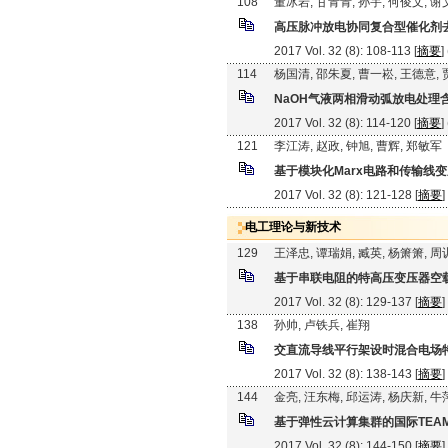
108
董冰岩, 甘青青, 孙宇, 何俊文, 
高压脉冲放电协同复合型催化剂
2017 Vol. 32 (8): 108-113 [
摘要
]
114
杨国清, 邵朱夏, 曹一崧, 王德意,
NaOH气液两相滑动弧放电处理
2017 Vol. 32 (8): 114-120 [
摘要
]
121
李江涛, 赵政, 钟旭, 曹辉, 郑敏军
基于模块化Marx电路和传输线
2017 Vol. 32 (8): 121-128 [
摘要
]
电工理论与新技术
129
王泽忠, 谭瑞娟, 臧英, 杨箫箫, 
基于串联电阻的特高压变压器空
2017 Vol. 32 (8): 129-137 [
摘要
]
138
孙帅, 卢铁兵, 崔翔
交直流导线平行架设时混合电场
2017 Vol. 32 (8): 138-143 [
摘要
]
144
金亮, 汪东梅, 邱运涛, 杨庆新, 
基于弹性云计算集群的国际TEAM 
2017 Vol. 32 (8): 144-150 [
摘要
]