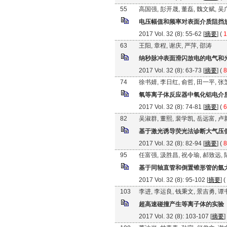
55
高国强, 彭开晟, 董磊, 魏文赋, 
电压幅值和频率对表面介质阻挡
2017 Vol. 32 (8): 55-62 [
摘要
] (
1
63
王阳, 章程, 谢庆, 严萍, 邵涛
纳秒脉冲表面滑闪放电的电气和
2017 Vol. 32 (8): 63-73 [
摘要
] (
8
74
徐书婧, 李日红, 俞哲, 田一平, 
氧等离子体反应器中氧化铝电介
2017 Vol. 32 (8): 74-81 [
摘要
] (
6
82
吴淑群, 董熙, 裴学凯, 岳远富, 
基于激光诱导荧光法诊断大气压
2017 Vol. 32 (8): 82-94 [
摘要
] (
8
95
任富强, 汲胜昌, 祝令瑜, 郝致远,
基于同轴直管和倒置锥形管的氩
2017 Vol. 32 (8): 95-102 [
摘要
] (
103
李进, 李运良, 钱秉文, 景吉勇, 谭
超高速碰撞产生等离子体的实验
2017 Vol. 32 (8): 103-107 [
摘要
]