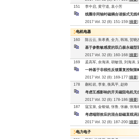
151
李中启, 黄守道, 袁小芳
线圈非同轴时磁耦合谐振式无线
2017 Vol. 32 (8): 151-159 [
摘要
]
电机电器
160
陈云云, 朱孝勇, 全力, 韩旭, 贺晓
基于参数敏感度的双凸极永磁型
2017 Vol. 32 (8): 160-168 [
摘要
]
169
孟高军, 余海涛, 胡敏强, 刘海涛,
一种基于非线性反馈重复控制策
2017 Vol. 32 (8): 169-177 [
摘要
]
178
蒯松岩, 李奎, 衡凤平, 赵帅
考虑互感影响的开关磁阻电机无
2017 Vol. 32 (8): 178-186 [
摘要
]
187
寇宝泉, 金银锡, 张鲁, 张赫, 张海
考虑端部效应的混合励磁直线涡
2017 Vol. 32 (8): 187-200 [
摘要
]
电力电子