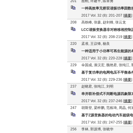
201
殷刚, 许建平, 陈章勇
一种高效率无桥双谐振功率因数
2017 Vol. 32 (8): 201-207 [
摘要
]
208
高铁峰, 张森, 赵剑锋, 张云龙
LCC谐振变换器非对称移相控制
2017 Vol. 32 (8): 208-219 [
摘要
]
220
孟准, 王议锋, 杨良
一种适用于小功率可再生能源的单
2017 Vol. 32 (8): 220-228 [
摘要
]
229
伞国成, 漆汉宏, 魏艳君, 张纯江,
基于复功率的电网电压不平衡条
2017 Vol. 32 (8): 229-236 [
摘要
]
237
赵晓君, 张纯江, 刘明
串并联补偿式不间断电源四象限3
2017 Vol. 32 (8): 237-246 [
摘要
]
247
胡斯登, 梁梓鹏, 范栋琦, 周晶, 
基于Z源变换器的电动汽车超级电
2017 Vol. 32 (8): 247-255 [
摘要
]
256
李林, 郭源博, 张晓华