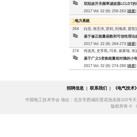
双陷波开关频率滤波器LCLDT的
2017 Vol. 32 (8): 256-263 [
摘要
]
电力系统
264
白浩, 张丕沛, 苏剑, 刘海涛, 苗世
基于修正能量函数和可信性理论
2017 Vol. 32 (8): 264-273 [
摘要
]
274
何连杰, 史常凯, 闫卓, 崔家瑞, 张
基于广义S变换能量相对熵的小
2017 Vol. 32 (8): 274-280 [
摘要
]
招聘信息
|
联系我们
|
《电气技术
中国电工技术学会 地址：北京市西城区莲花池东路102号天莲大厦10
版权所有 ©