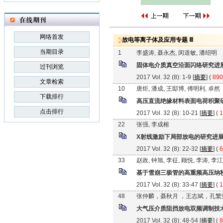
网络首发
放电等离子体及应用专题 Ⅲ
当期目录
1
李盛涛, 聂永杰, 闵道敏, 潘绍明
固体电介质真空沿面闪络研究进
过刊浏览
2017 Vol. 32 (8): 1-9 [
摘要
] (
890
文章检索
10
唐炬, 潘成, 王邸博, 傅明利, 卓然
下载排行
高压直流绝缘材料表面电荷积聚
点击排行
2017 Vol. 32 (8): 10-21 [
摘要
] (
1
22
张强, 李成榕
X射线激励下局部放电的研究进
2017 Vol. 32 (8): 22-32 [
摘要
] (
6
33
赵政, 钟旭, 李征, 顾悦, 李涛, 李
基于雪崩三极管的高重频高压纳
2017 Vol. 32 (8): 33-47 [
摘要
] (
1
48
张仲麟，聂秋月 ，王志斌，孔繁
大气压介质阻挡放电双频调制技
2017 Vol. 32 (8): 48-54 [
摘要
] (
8