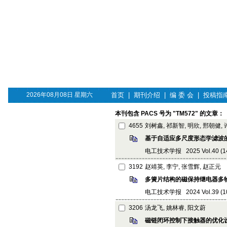
2026年08月08日 星期六
首页
|
期刊介绍
|
编 委 会
|
投稿指
本刊包含 PACS 号为 "TM572" 的文章：
4655
刘树鑫, 祁新智, 明欣, 邢朝健,
基于自适应多尺度形态学滤波
电工技术学报 2025 Vol.40 (14):
3192
赵靖英, 李宁, 张雪辉, 赵正元
多簧片结构的磁保持继电器多
电工技术学报 2024 Vol.39 (10):
3206
汤龙飞, 姚林睿, 阳文蔚
磁链闭环控制下接触器的优化