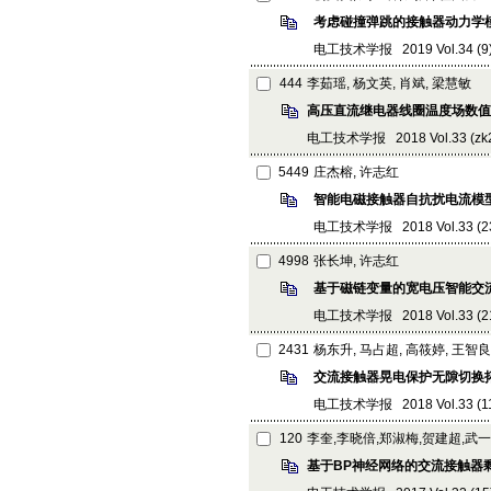
考虑碰撞弹跳的接触器动力学
电工技术学报 2019 Vol.34 (9): 
444
李茹瑶, 杨文英, 肖斌, 梁慧敏
高压直流继电器线圈温度场数值
电工技术学报 2018 Vol.33 (zk2):
5449
庄杰榕, 许志红
智能电磁接触器自抗扰电流模
电工技术学报 2018 Vol.33 (23):
4998
张长坤, 许志红
基于磁链变量的宽电压智能交
电工技术学报 2018 Vol.33 (21):
2431
杨东升, 马占超, 高筱婷, 王智良
交流接触器晃电保护无隙切换
电工技术学报 2018 Vol.33 (11):
120
李奎,李晓倍,郑淑梅,贺建超,武一
基于BP神经网络的交流接触器