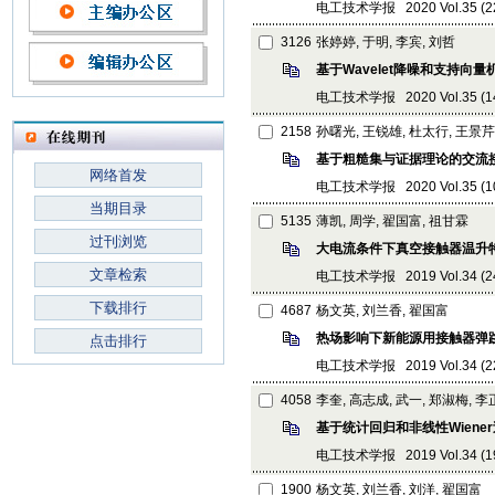
电工技术学报 2020 Vol.35 (22):
3126
张婷婷, 于明, 李宾, 刘哲
基于Wavelet降噪和支持向
电工技术学报 2020 Vol.35 (14):
2158
孙曙光, 王锐雄, 杜太行, 王景芹
基于粗糙集与证据理论的交流
网络首发
电工技术学报 2020 Vol.35 (10):
当期目录
5135
薄凯, 周学, 翟国富, 祖甘霖
过刊浏览
大电流条件下真空接触器温升
文章检索
电工技术学报 2019 Vol.34 (24):
下载排行
4687
杨文英, 刘兰香, 翟国富
热场影响下新能源用接触器弹
点击排行
电工技术学报 2019 Vol.34 (22):
4058
李奎, 高志成, 武一, 郑淑梅, 
基于统计回归和非线性Wien
电工技术学报 2019 Vol.34 (19):
1900
杨文英, 刘兰香, 刘洋, 翟国富