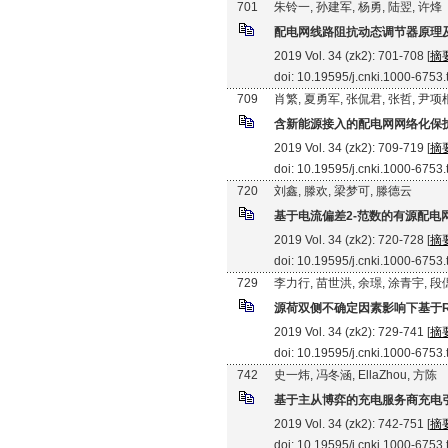
701
朱铃一, 孙建军, 杨勇, 陆翌, 许烽
配电网线路阻抗动态调节器原理
2019 Vol. 34 (zk2): 701-708 [
摘
doi: 10.19595/j.cnki.1000-6753
709
肖繁, 夏勇军, 张侃君, 张哲, 尹项
含新能源接入的配电网网络化保
2019 Vol. 34 (zk2): 709-719 [
摘
doi: 10.19595/j.cnki.1000-6753
720
刘鑫, 滕欢, 梁梦可, 滕德云
基于电流偏差2-范数的有源配电
2019 Vol. 34 (zk2): 720-728 [
摘
doi: 10.19595/j.cnki.1000-6753
729
李力行, 苗世洪, 余璟, 涂青宇, 
源荷双侧不确定因素影响下基于Ru
2019 Vol. 34 (zk2): 729-741 [
摘
doi: 10.19595/j.cnki.1000-6753
742
史一炜, 冯冬涵, EllaZhou, 方陈
基于主从博弈的充电服务商充电
2019 Vol. 34 (zk2): 742-751 [
摘
doi: 10.19595/j.cnki.1000-6753