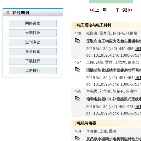
网络首发
电工理论与电工材料
当期目录
449
张殿海, 贾梦凡, 任自艳, 张艳丽
无取向电工钢应力依赖矢量磁特
过刊浏览
2019 Vol. 34 (zk2): 449-456 [
摘
文章检索
doi: 10.19595/j.cnki.1000-6753
下载排行
457
王闯, 赵朗, 贾静, 王德意, 彭宗仁
混酸功能化碳纳米管掺杂对环氧
点击排行
2019 Vol. 34 (zk2): 457-464 [
摘
doi: 10.19595/j.cnki.1000-6753
465
牟宪民, 刘华生, 陈希有, 焦海坤
饱和电抗器LCL补偿感应式无线
2019 Vol. 34 (zk2): 465-473 [
摘
doi: 10.19595/j.cnki.1000-6753
电机与电器
474
李春艳, 王豫, 孟涛
反凸极永磁同步电机弱磁特性分