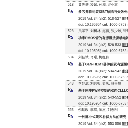
518
黄先进, 凌超, 孙湖, 游小杰
多芯并联封装IGBT缺陷与失效
2019 Vol. 34 (zk2): 518-527 [
摘
doi: 10.19595/j.cnki.1000-6753
528
员翠平, 刘树林, 赵倩, 张少雄, 
功率PMOS管的有源泄放驱动电
2019 Vol. 34 (zk2): 528-533 [
摘
doi: 10.19595/j.cnki.1000-6753
534
刘佳斌, 肖曦, 梅红伟
基于GaN-HEMT器件的双有源
2019 Vol. 34 (zk2): 534-542 [
摘
doi: 10.19595/j.cnki.1000-6753
543
李舒成, 刘邦银, 姜庆, 段善旭
基于同步PWM控制的双向CLL
2019 Vol. 34 (zk2): 543-552 [
摘
doi: 10.19595/j.cnki.1000-6753
553
倪瑞政, 李庭, 陈杰, 刘志刚
一种脉冲式死区补偿方法的研究
2019 Vol. 34 (zk2): 553-559 [
摘