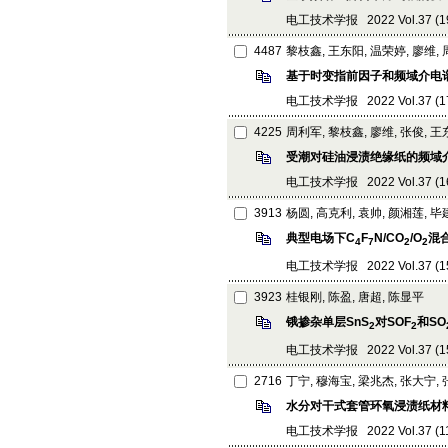
电工技术学报 2022 Vol.37 (19):
4487
黎枝鑫, 王东阳, 温荣婷, 廖维,
基于时变指前因子和频域介电
电工技术学报 2022 Vol.37 (17):
4225
周利军, 黎枝鑫, 廖维, 张俊, 
受潮对硅油浸渍绝缘纸的频域
电工技术学报 2022 Vol.37 (16):
3913
杨圆, 高克利, 袁帅, 颜湘莲, 
典型电场下C
F
N/CO
/O
混
4
7
2
2
电工技术学报 2022 Vol.37 (15):
3923
桂银刚, 陈盈, 唐超, 陈显平
锇掺杂单层SnS
对SOF
和SO
2
2
电工技术学报 2022 Vol.37 (15):
2716
丁宁, 穆海宝, 梁兆杰, 张大宁,
水分对干式套管环氧浸渍纸材
电工技术学报 2022 Vol.37 (11):