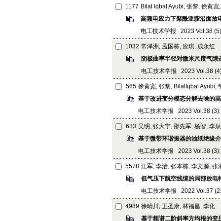
1177
Bilal Iqbal Ayubi, 张黎, 徐
高频电应力下聚酰亚胺沿面放
电工技术学报 2023 Vol.38 (5): 
1032
常泽洲, 孟国栋, 应琪, 成永红
阴极曲率半径对微米尺度气隙
电工技术学报 2023 Vol.38 (4): 
565
徐黄宽, 张黎, BilalIqbal Ayubi
基于改进变分模态分解去噪的高
电工技术学报 2023 Vol.38 (3): 
633
吴明, 张大宁, 邵先军, 杨智, 李
基于微带环谐振器的油纸绝缘介
电工技术学报 2023 Vol.38 (3): 
5578
江军, 李治, 张本栋, 李文源, 
低气压下航空线缆的局部放电
电工技术学报 2022 Vol.37 (21):
4989
徐晴川, 王圣康, 林福昌, 李化
基于频谱二阶斜率方均根的变