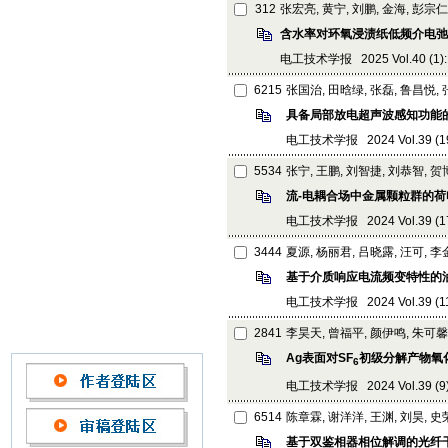
312
张宏亮, 黄宁, 刘鹏, 金海, 彭宗仁
含水率对环氧浸渍纸低频介电弛
电工技术学报 2025 Vol.40 (1): 
6215
张国治, 田晗绿, 张磊, 鲁昌悦,
具备局部放电超声波感知功能的
电工技术学报 2024 Vol.39 (19):
5534
张宁, 王鹏, 刘智捷, 刘恭智, 贺
流-电耦合场中金属颗粒群的
电工技术学报 2024 Vol.39 (17):
3444
夏源, 杨丽君, 吕晓露, 汪可, 
基于介质响应电流频变特性的
电工技术学报 2024 Vol.39 (11):
2841
李昊天, 曾福平, 颜伊鸣, 朱可馨
Ag表面对SF
初级分解产物氧
6
电工技术学报 2024 Vol.39 (9): 
6514
陈章霖, 谢洋洋, 王渊, 刘昊, 
基于双鉴相器相位解调的光纤