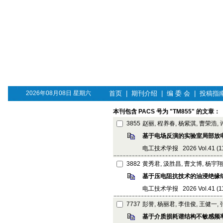
2026年08月08日 星期六
首页
|
期刊介绍
|
编 委 会
|
投稿指
本刊包含 PACS 号为 "TM855" 的文章：
3855
赵丽, 程养春, 杨紫淇, 曹荣浩,
基于电场反演的实验室局部放
电工技术学报 2026 Vol.41 (11):
3882
黄秀君, 汲胜昌, 曹文博, 杨宇翔
基于压电阻抗技术的油浸绝缘
电工技术学报 2026 Vol.41 (11):
7737
彭誉, 杨丽君, 李佳俊, 王健一,
基于介质损耗谱结构不敏感频