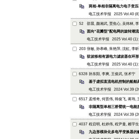
两相-单相非隔离电力电子变
电工技术学报 2025 Vol.40 (8): 
52
邵晨, 颜湘武, 贾焦心, 吴炜林, 
面向“花瓣型”配电网的旋转潮
电工技术学报 2025 Vol.40 (1): 5
203
张敏, 孙孝峰, 朱艳萍, 沈虹, 李昕
驻波移相有源电力滤波器在环形
电工技术学报 2025 Vol.40 (1): 
6328
孙东阳, 李爽, 王俊武, 张术宁
基于虚拟直流电机控制的船舶
电工技术学报 2024 Vol.39 (20):
6517
孟维奇, 何晋伟, 韩俊飞, 蒋玮,
非隔离型单相三桥臂统一电能
电工技术学报 2024 Vol.39 (20):
4037
程启明, 杜婷伟, 程尹曼, 赖宇生
九边形模块化多电平变换器的