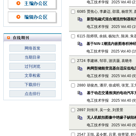
电工技术学报 2025 Vol.40 (21):
6085
贾焦心, 李豪迈, 邵晨, 杨世芳,
新型电磁式混合潮流控制器拓
电工技术学报 2025 Vol.40 (19):
6115
段师琪, 余娟, 杨知方, 陈涛, 朱
基于
N
/
N
-1潮流内嵌图卷积神
网络首发
电工技术学报 2025 Vol.40 (19):
当期目录
2724
李建林, 邹菲, 游洪灏, 袁晓冬
过刊浏览
构网型储能变流器自适应低电
文章检索
电工技术学报 2025 Vol.40 (9): 
下载排行
2880
胡俊杰, 潘羿, 徐成明, 张宽, 
基于动态交通推演的电动汽车
点击排行
电工技术学报 2025 Vol.40 (9): 
2897
刘传洋, 吴一全, 刘景景
无人机航拍图像中绝缘子缺陷
电工技术学报 2025 Vol.40 (9): 
2547
王悦, 孟令辉, 吕霄, 徐寄望, 