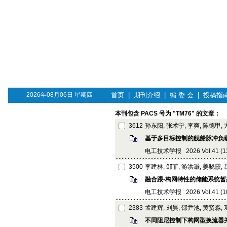
2026年08月06日 星期四
首页
|
期刊介绍
|
编 委 会
|
投稿指
本刊包含 PACS 号为 "TM76" 的文章：
3612
孙东阳, 张术宁, 李爽, 陈德甲,
基于多目标控制的舰船脉冲负
电工技术学报 2026 Vol.41 (11):
3500
李建林, 邹菲, 游洪灏, 姜晓霞,
融合跟-构网特性的储能系统
电工技术学报 2026 Vol.41 (10):
2383
孟建辉, 刘昊, 邵尹池, 黄贤淼,
不同阻尼控制下构网型换流器