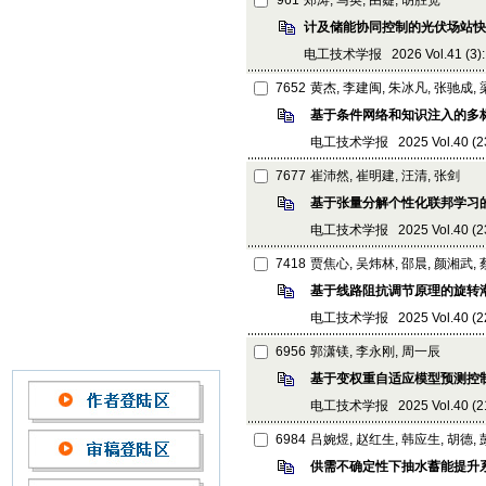
961
郑涛, 马英, 由嶷, 胡胜宽
计及储能协同控制的光伏场站快
电工技术学报 2026 Vol.41 (3): 
7652
黄杰, 李建闽, 朱冰凡, 张驰成,
基于条件网络和知识注入的多
电工技术学报 2025 Vol.40 (23):
7677
崔沛然, 崔明建, 汪清, 张剑
基于张量分解个性化联邦学习
电工技术学报 2025 Vol.40 (23):
7418
贾焦心, 吴炜林, 邵晨, 颜湘武,
基于线路阻抗调节原理的旋转
电工技术学报 2025 Vol.40 (22):
6956
郭潇镁, 李永刚, 周一辰
基于变权重自适应模型预测控
电工技术学报 2025 Vol.40 (21):
6984
吕婉煜, 赵红生, 韩应生, 胡德,
供需不确定性下抽水蓄能提升