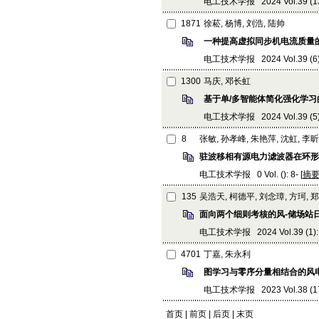
电工技术学报 2024 Vol.39 (13):
1871
徐菘, 杨博, 刘浩, 陆帅
一种提高虚拟同步机电流质量
电工技术学报 2024 Vol.39 (6): 
1300
马庆, 邓长虹
基于单/多智能体简化强化学
电工技术学报 2024 Vol.39 (5): 
8
张敏, 孙孝峰, 朱艳萍, 沈虹, 李昕
驻波移相有源电力滤波器在环形
电工技术学报 0 Vol. (): 8- [
摘
135
吴浩天, 柯德平, 刘念璋, 方珂, 
面向两个细则考核的风-储场站
电工技术学报 2024 Vol.39 (1): 
4701
丁嘉, 朱永利
图学习与零序分量相结合的风
电工技术学报 2023 Vol.38 (17):
首页 | 前页 |
后页
|
末页