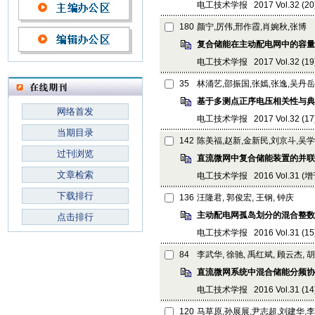
电工技术学报 2017 Vol.32 (20):
180
颜宁,厉伟,邢作霞,肖婉秋,张博
复合储能在主动配电网中的容量
电工技术学报 2017 Vol.32 (19):
35
林涌艺,邵振国,张嫣,张逸,吴丹岳
基于多测点正序电压相关性与典
网络首发
电工技术学报 2017 Vol.32 (17): 
当期目录
142
陈美福,赵新,金新民,刘京斗,吴
过刊浏览
直流微网中复合储能装置的并联
文章检索
电工技术学报 2016 Vol.31 (增刊2
下载排行
136
汪隆君, 郭俊宏, 王钢, 钟庆
主动配电网孤岛划分的混合整数
点击排行
电工技术学报 2016 Vol.31 (15):
84
李武华, 徐驰, 禹红斌, 顾云杰, 
直流微网系统中混合储能分频协
电工技术学报 2016 Vol.31 (14): 
120
马草原,孙展展,尹志超,刘建华,