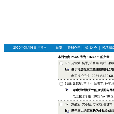
2026年08月08日 星期六
首页
|
期刊介绍
|
编 委 会
|
投稿指
本刊包含 PACS 号为 "TM727" 的文章：
699
范培潇, 杨军, 温裕鑫, 柯松, 谢
基于可进化模型预测控制的含电
电工技术学报 2024 Vol.39 (3): 
6188
姚福星, 苗世洪, 涂青宇, 孙芊,
考虑强对流天气的乡镇配电网
电工技术学报 2023 Vol.38 (22):
32
刘晶冠, 艾小猛, 方家琨, 崔世常
基于压力约束重构的多批次成品