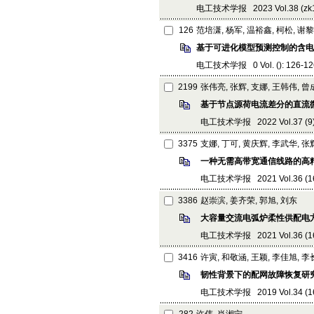
电工技术学报 2023 Vol.38 (zk1):
126
范培潇, 杨军, 温裕鑫, 柯松, 谢
基于可进化模型预测控制的含电
电工技术学报 0 Vol. (): 126-126
2199
张伟亮, 张辉, 支娜, 王韩伟, 曾
基于节点源荷电流差分的直流
电工技术学报 2022 Vol.37 (9): 
3375
支娜, 丁可, 黄庆辉, 李武华, 张
一种无需高带宽通信线路的高
电工技术学报 2021 Vol.36 (16):
3386
赵崇滨, 姜齐荣, 郭旭, 刘东
大容量交流电弧炉柔性供配电
电工技术学报 2021 Vol.36 (16):
3416
许寅, 和敬涵, 王颖, 李佳旭, 
韧性背景下的配网故障恢复研
电工技术学报 2019 Vol.34 (16):