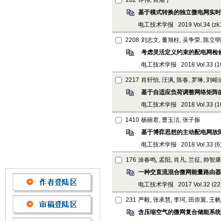
282
许伟, 肖湘宁
基于模式转换的独立微电网实时
电工技术学报 2019 Vol.34 (zk1):
2208
刘志文, 董旭柱, 吴争荣, 陈立明
考虑灵活定义约束的配电网检
电工技术学报 2018 Vol.33 (10):
2217
肖轩怡, 汪沨, 陈春, 罗琳, 刘峪
基于自适应负荷调整网络矩阵
电工技术学报 2018 Vol.33 (10):
1410
杨丽君, 曹玉洁, 张子振
基于博弈思想的主动配电网故
电工技术学报 2018 Vol.33 (6): 
176
涂春鸣, 孟阳, 肖凡, 兰征, 帅智康
一种交直流混合微网能量路由器
电工技术学报 2017 Vol.32 (22):
231
严毅, 张承慧, 李珂, 田崇翼, 王帆
含压缩空气的微网复合储能系统