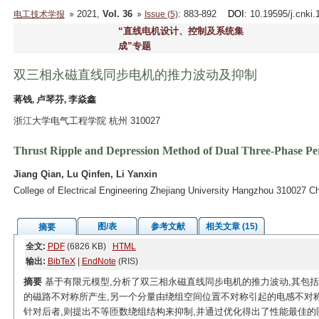
2021,
Vol. 36
: 883-892
DOI
: 10.19595/j.cnki
电工技术学报
Issue (5)
“直线电机设计、控制及系统集
成”专题
双三相永磁直线同步电机的推力波动及抑制
蒋钱, 卢琴芬, 李焱鑫
浙江大学电气工程学院 杭州 310027
Thrust Ripple and Depression Method of Dual Three-Phase P
Jiang Qian, Lu Qinfen, Li Yanxin
College of Electrical Engineering Zhejiang University Hangzhou 310027 C
图/表
参考文献
相关文章 (15)
摘要
全文:
PDF
(6826 KB)
HTML
输出:
BibTeX
|
EndNote
(RIS)
摘要
基于有限元模型,分析了双三相永磁直线同步电机的推力波动,其包
的磁路不对称所产生,另一个分量由绕组空间位置不对称引起的电感不对称
针对后者,则提出不等匝数绕组结构来抑制,并通过优化得出了性能最佳的