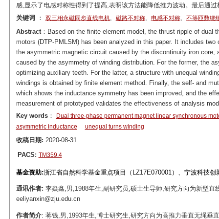
感,显示了电感对称性得到了提高,表明该方法能降低推力波动。最后通
关键词
：
,
,
,
双三相永磁同步直线电机
磁路不对称
电感不对称
不等匝数绕
Abstract
：Based on the finite element model, the thrust ripple of dual
motors (DTP-PMLSM) has been analyzed in this paper. It includes two 
the asymmetric magnetic circuit caused by the discontinuity iron core, 
caused by the asymmetry of winding distribution. For the former, the 
optimizing auxiliary teeth. For the latter, a structure with unequal wind
windings is obtained by finite element method. Finally, the self- and mu
which shows the inductance symmetry has been improved, and the effecti
measurement of prototyped validates the effectiveness of analysis mod
Key words
：
Dual three-phase permanent magnet linear synchronous mo
asymmetric inductance
unequal turns winding
收稿日期:
2020-08-31
PACS:
TM359.4
基金资助:
浙江省自然科学基金重点项目（LZ17E070001）、宁波科技创新2
通讯作者:
李焱鑫,男,1988年生,副研究员,硕士生导师,研究方向为新型直
eeliyanxin@zju.edu.cn
作者简介
: 蒋钱,男,1993年生,博士研究生,研究方向为高推力垂直无绳垂