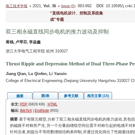
2021,
Vol. 36
: 883-892
DOI
: 10.19595/j.cnki
电工技术学报
Issue (5)
“直线电机设计、控制及系统集
成”专题
双三相永磁直线同步电机的推力波动及抑制
蒋钱, 卢琴芬, 李焱鑫
浙江大学电气工程学院 杭州 310027
Thrust Ripple and Depression Method of Dual Three-Phase P
Jiang Qian, Lu Qinfen, Li Yanxin
College of Electrical Engineering Zhejiang University Hangzhou 310027 C
图/表
参考文献
相关文章 (15)
摘要
全文:
PDF
(6826 KB)
HTML
输出:
BibTeX
|
EndNote
(RIS)
摘要
基于有限元模型,分析了双三相永磁直线同步电机的推力波动,其包
的磁路不对称所产生,另一个分量由绕组空间位置不对称引起的电感不对称
针对后者,则提出不等匝数绕组结构来抑制,并通过优化得出了性能最佳的