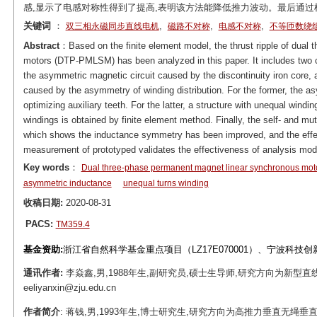
感,显示了电感对称性得到了提高,表明该方法能降低推力波动。最后通
关键词
：
,
,
,
双三相永磁同步直线电机
磁路不对称
电感不对称
不等匝数绕
Abstract
：Based on the finite element model, the thrust ripple of dual
motors (DTP-PMLSM) has been analyzed in this paper. It includes two 
the asymmetric magnetic circuit caused by the discontinuity iron core, 
caused by the asymmetry of winding distribution. For the former, the 
optimizing auxiliary teeth. For the latter, a structure with unequal wind
windings is obtained by finite element method. Finally, the self- and mu
which shows the inductance symmetry has been improved, and the effecti
measurement of prototyped validates the effectiveness of analysis mod
Key words
：
Dual three-phase permanent magnet linear synchronous mo
asymmetric inductance
unequal turns winding
收稿日期:
2020-08-31
PACS:
TM359.4
基金资助:
浙江省自然科学基金重点项目（LZ17E070001）、宁波科技创新2
通讯作者:
李焱鑫,男,1988年生,副研究员,硕士生导师,研究方向为新型直
eeliyanxin@zju.edu.cn
作者简介
: 蒋钱,男,1993年生,博士研究生,研究方向为高推力垂直无绳垂