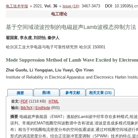
2021,
Vol. 36
: 3467-3473
DOI
: 10.19595/j.c
电工技术学报
Issue (16)
电工理论
基于空间域谐波控制的电磁超声Lamb波模态抑制方法
翟国富, 李永虔, 刘玥怡, 秦伊人
哈尔滨工业大学电器与电子可靠性研究所 哈尔滨 150001
Mode Suppression Method of Lamb Wave Excited by Electromag
Zhai Guofu, Li Yongqian, Liu Yueyi, Qin Yiren
Institute of Reliability in Electrical Apparatus and Electronics Harbin Ins
图/表
参考文献
相关文章 (15)
摘要
全文:
PDF
(1216 KB)
HTML
输出:
BibTeX
|
EndNote
(RIS)
摘要
电磁超声换能器（EMAT）激励的Lamb波中经常存在多种模式,给
误判。常规的EMAT线圈空间波数谱中含有谐波,谐波是造成多模式现象
布）相当于对线圈电流密度分布的空间低通滤波,通过对线圈空间域进行
形式的涡流密度分布。结合正弦脉冲宽度调制（SPWM）技术的特点,提