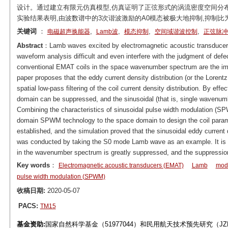
设计。通过建立有限元仿真模型,仿真证明了正弦形式的涡流密度空间分布可
实验结果表明,由波数谱中的3次谐波激励的A0模态被极大地抑制,抑制比为
关键词
：
,
,
,
,
电磁超声换能器
Lamb波
模态抑制
空间域谐波控制
正弦脉冲
Abstract
：Lamb waves excited by electromagnetic acoustic transducer
waveform analysis difficult and even interfere with the judgment of def
conventional EMAT coils in the space wavenumber spectrum are the im
paper proposes that the eddy current density distribution (or the Lorentz 
spatial low-pass filtering of the coil current density distribution. By eff
domain can be suppressed, and the sinusoidal (that is, single wavenumbe
Combining the characteristics of sinusoidal pulse width modulation (SP
domain SPWM technology to the space domain to design the coil parame
established, and the simulation proved that the sinusoidal eddy current 
was conducted by taking the S0 mode Lamb wave as an example. It is 
in the wavenumber spectrum is greatly suppressed, and the suppression
Key words
：
Electromagnetic acoustic transducers (EMAT)
Lamb
mod
pulse width modulation (SPWM)
收稿日期:
2020-05-07
PACS:
TM15
基金资助:
国家自然科学基金（51977044）和民用航天技术预先研究（JZKG