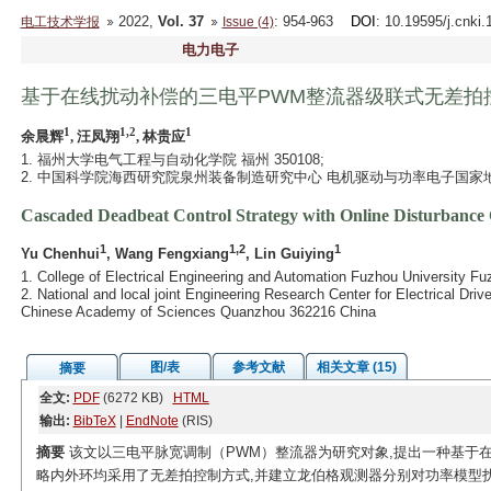
2022,
Vol. 37
: 954-963
DOI
: 10.19595/j.cnki
电工技术学报
Issue (4)
电力电子
基于在线扰动补偿的三电平PWM整流器级联式无差拍
1
1,2
1
余晨辉
, 汪凤翔
, 林贵应
1. 福州大学电气工程与自动化学院 福州 350108;
2. 中国科学院海西研究院泉州装备制造研究中心 电机驱动与功率电子国家地方
Cascaded Deadbeat Control Strategy with Online Disturbance
1
1,2
1
Yu Chenhui
, Wang Fengxiang
, Lin Guiying
1. College of Electrical Engineering and Automation Fuzhou University F
2. National and local joint Engineering Research Center for Electrical Dr
Chinese Academy of Sciences Quanzhou 362216 China
图/表
参考文献
相关文章 (15)
摘要
全文:
PDF
(6272 KB)
HTML
输出:
BibTeX
|
EndNote
(RIS)
摘要
该文以三电平脉宽调制（PWM）整流器为研究对象,提出一种基于在
略内外环均采用了无差拍控制方式,并建立龙伯格观测器分别对功率模型