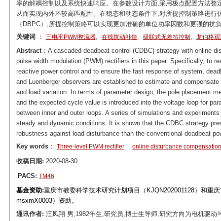
率的解耦控制以及系统快速响应。在参数设计方面,采用极点配置方法整定
从而实现内外环较高匹配性。在稳态和动态条件下,对所提控制策略进行仿
（DBPC）,所提控制策略可以实现更加准确的单位功率因数和更强的抗
关键词
：
,
,
,
三电平PWM整流器
在线扰动补偿
级联式无差拍控制
龙伯格观
Abstract
：A cascaded deadbeat control (CDBC) strategy with online dis
pulse width modulation (PWM) rectifiers in this paper. Specifically, to 
reactive power control and to ensure the fast response of system, deadb
and Luenberger observers are established to estimate and compensate 
and load variation. In terms of parameter design, the pole placement me
and the expected cycle value is introduced into the voltage loop for p
between inner and outer loops. A series of simulations and experiments 
steady and dynamic conditions. It is shown that the CDBC strategy pre
robustness against load disturbance than the conventional deadbeat po
Key words
：
Three-level PWM rectifier
online disturbance compensatio
收稿日期:
2020-08-30
PACS:
TM46
基金资助:
重庆市教委科学技术研究计划项目（KJQN202001128）和重庆市
msxmX0003）资助。
通讯作者:
汪凤翔 男,1982年生,研究员,博士生导师,研究方向为电机驱动与电力电子。E