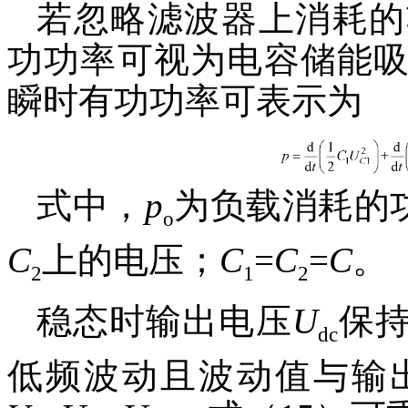
若忽略滤波器上消耗的
功功率可视为电容储能
瞬时有功功率可表示为
式中，
p
为负载消耗的
o
C
上的电压；
C
=
C
=
C
。
2
1
2
稳态时输出电压
U
保
dc
低频波动且波动值与输