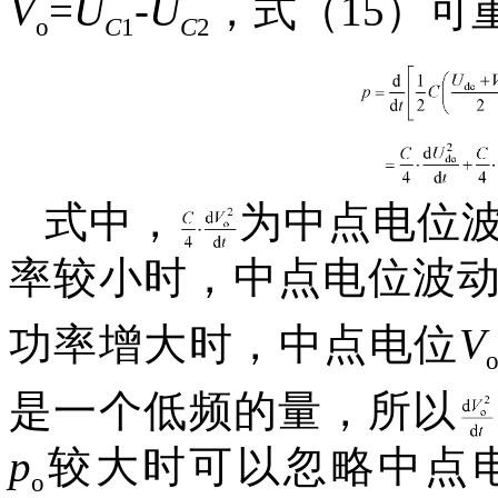
V
=
U
-
U
，式（15）可
o
C
1
C
2
式中，
为中点电位
率较小时，中点电位波
功率增大时，中点电位
V
是一个低频的量，所以
p
较大时可以忽略中点
o