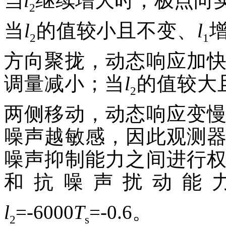
当
l
继续增大时，极点向
2
当
l
的值较小且不变、
l
2
1
方向聚拢，动态响应加
调量减小；当
l
的值较大
2
两侧移动，动态响应变
噪声越敏感，因此观测
噪声抑制能力之间进行
和抗噪声扰动能
l
=
-
6000
T
=
-
0.6。
2
s