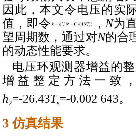
因此，本文令电压的实
值，即令
，
N
为
望周期数，通过对
N
的合
的动态性能要求。
电压环观测器增益的整
增益整定方法一致
h
=
-
26.43
T
=
-
0.002 643。
2
s
3 仿真结果