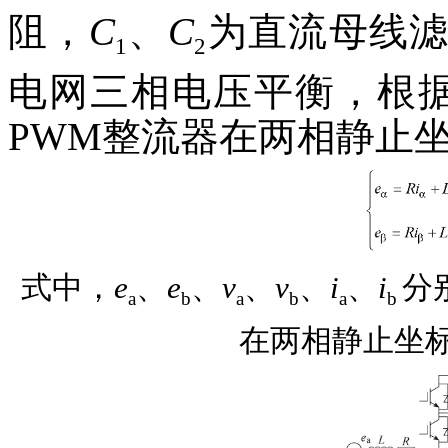
阻，
C
、
C
为直流母线
1
2
电网三相电压平衡，根据C
PWM整流器在两相静止
式中，
e
、
e
、
v
、
v
、
i
、
i
分
a
b
a
b
a
b
在两相静止坐