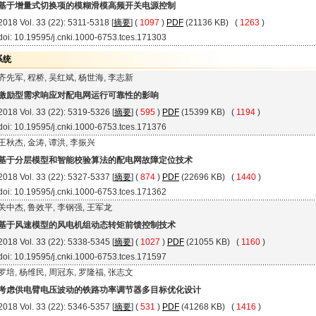
基于增量式切换项的模糊滑模高频开关电源控制
2018 Vol. 33 (22): 5311-5318 [
摘要
] (
1097
)
PDF
(21136 KB) (
1263
)
doi: 10.19595/j.cnki.1000-6753.tces.171303
系统
齐先军, 程桥, 吴红斌, 杨世海, 李志新
激励型需求响应对配电网运行可靠性的影响
2018 Vol. 33 (22): 5319-5326 [
摘要
] (
595
)
PDF
(15399 KB) (
1194
)
doi: 10.19595/j.cnki.1000-6753.tces.171376
王秋杰, 金涛, 谭洪, 李振兴
基于分层模型和智能校验算法的配电网故障定位技术
2018 Vol. 33 (22): 5327-5337 [
摘要
] (
874
)
PDF
(22696 KB) (
1440
)
doi: 10.19595/j.cnki.1000-6753.tces.171362
关中杰, 鲁效平, 李钢强, 王军龙
基于风速模型的风电机组动态转矩前馈控制技术
2018 Vol. 33 (22): 5338-5345 [
摘要
] (
1027
)
PDF
(21055 KB) (
1160
)
doi: 10.19595/j.cnki.1000-6753.tces.171597
罗培, 杨维民, 周冠东, 罗隆福, 张志文
考虑供电臂电压波动的铁路功率调节器多目标优化设计
2018 Vol. 33 (22): 5346-5357 [
摘要
] (
531
)
PDF
(41268 KB) (
1416
)