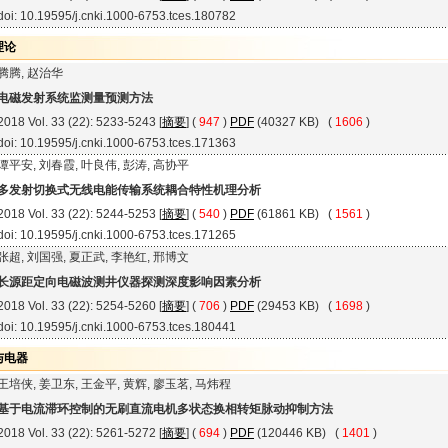
doi: 10.19595/j.cnki.1000-6753.tces.180782
理论
腾腾, 赵治华
电磁发射系统监测量预测方法
2018 Vol. 33 (22): 5233-5243 [
摘要
] (
947
)
PDF
(40327 KB) (
1606
)
doi: 10.19595/j.cnki.1000-6753.tces.171363
谭平安, 刘春霞, 叶良伟, 彭涛, 高协平
多发射切换式无线电能传输系统耦合特性机理分析
2018 Vol. 33 (22): 5244-5253 [
摘要
] (
540
)
PDF
(61861 KB) (
1561
)
doi: 10.19595/j.cnki.1000-6753.tces.171265
张超, 刘国强, 夏正武, 李艳红, 邢博文
长源距定向电磁波测井仪器探测深度影响因素分析
2018 Vol. 33 (22): 5254-5260 [
摘要
] (
706
)
PDF
(29453 KB) (
1698
)
doi: 10.19595/j.cnki.1000-6753.tces.180441
与电器
王培侠, 姜卫东, 王金平, 黄辉, 廖玉茗, 马炜程
基于电流滞环控制的无刷直流电机多状态换相转矩脉动抑制方法
2018 Vol. 33 (22): 5261-5272 [
摘要
] (
694
)
PDF
(120446 KB) (
1401
)