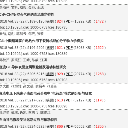
doi: 10.19595/j.cnki.1000-6753.tces.180936
屠幼萍, 艾昕, 成毅, 金花, 王璁
C
F
CN/N
混合气体的直流击穿特性
3
7
2
2018 Vol. 33 (22): 5189-5195 [
摘要
] (
824
)
PDF
(15292 KB) (
1472
)
doi: 10.19595/j.cnki.1000-6753.tces.180735
辛喆, 赵彤, 韩智云, 邹亮, 张黎
GIL中聚酯薄膜在电热作用下裂解机理的分子动力学模拟
2018 Vol. 33 (22): 5196-5205 [
摘要
] (
621
)
PDF
(58033 KB) (
1522
)
doi: 10.19595/j.cnki.1000-6753.tces.180889
孙秋芹, 罗宸江, 王峰, 陈赦, 汪沨
直流GIL导体表面金属颗粒跳跃运动特性研究
2018 Vol. 33 (22): 5206-5216 [
摘要
] (
929
)
PDF
(20774 KB) (
1268
)
doi: 10.19595/j.cnki.1000-6753.tces.180703
李大雨, 张博雅, 高文强, 侯易岑, 张贵新
直流电压下绝缘子表面电荷分布中“电荷斑”模式的分析与研究
2018 Vol. 33 (22): 5217-5223 [
摘要
] (
613
)
PDF
(32127 KB) (
1178
)
doi: 10.19595/j.cnki.1000-6753.tces.180898
孙继星, 戴琪, 边凯, 李志兵, 陈维江
自由导电微粒受迫运动过程与振动特性
2018 Vol. 33 (22): 5224-5232 [
摘要
] (
866
)
PDF
(66552 KB) (
1355
)