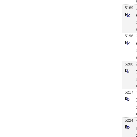
5189
5196
5206
5217
5224