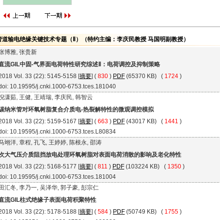
管道输电绝缘关键技术专题（Ⅱ）（特约主编：李庆民教授 马国明副教授）
张博雅, 张贵新
直流GIL中固-气界面电荷特性研究综述Ⅱ：电荷调控及抑制策略
2018 Vol. 33 (22): 5145-5158 [
摘要
] (
830
)
PDF
(65370 KB) (
1724
)
doi: 10.19595/j.cnki.1000-6753.tces.181040
倪潇茹, 王健, 王靖瑞, 李庆民, 韩智云
碳纳米管对环氧树脂复合介质电-热裂解特性的微观调控模拟
2018 Vol. 33 (22): 5159-5167 [
摘要
] (
663
)
PDF
(43017 KB) (
1441
)
doi: 10.19595/j.cnki.1000-6753.tces.L80834
马翊洋, 章程, 孔飞, 王婷婷, 陈根永, 邵涛
次大气压介质阻挡放电处理环氧树脂对表面电荷消散的影响及老化特性
2018 Vol. 33 (22): 5168-5177 [
摘要
] (
811
)
PDF
(103224 KB) (
1350
)
doi: 10.19595/j.cnki.1000-6753.tces.181004
田汇冬, 李乃一, 吴泽华, 郭子豪, 彭宗仁
直流GIL柱式绝缘子表面电荷积聚特性
2018 Vol. 33 (22): 5178-5188 [
摘要
] (
584
)
PDF
(50749 KB) (
1755
)