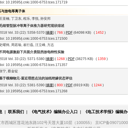
doi: 10.19595/j.cnki.1000-6753.tces.171719
压与放电等离子体
王亚楠, 丁卫东, 程乐, 李悦, 孙安邦
毛细管型脉冲等离子体推力器研究现状综述
2018 Vol. 33 (22): 5358-5370 [
摘要
] (
766
)
PDF
(64098 KB) (
1452
)
doi: 10.19595/j.cnki.1000-6753.tces.171500
史曜炜, 周若瑜, 崔行磊, 汪立峰, 方志
不同电源激励下共面介质阻挡放电特性实验
2018 Vol. 33 (22): 5371-5380 [
摘要
] (
1268
)
PDF
(38275 KB) (
1359
)
doi: 10.19595/j.cnki.1000-6753.tces.171357
张宁, 蔡金锭
基于模糊物元-逼近理想点法的油纸绝缘状态评估
2018 Vol. 33 (22): 5381-5390 [
摘要
] (
800
)
PDF
(6919 KB) (
1244
)
doi: 10.19595/j.cnki.1000-6753.tces.171268
息
|
联系我们
|
《电气技术》编辑办公入口
|
《电工技术学报》编辑办
城区莲花池东路102号天莲大厦10层（100055） 京ICP备09071000号 