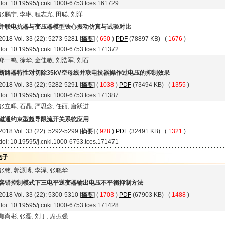
doi: 10.19595/j.cnki.1000-6753.tces.161729
张鹏宁, 李琳, 程志光, 田聪, 刘洋
并联电抗器与变压器模型铁心振动仿真与试验对比
2018 Vol. 33 (22): 5273-5281 [
摘要
] (
650
)
PDF
(78897 KB) (
1676
)
doi: 10.19595/j.cnki.1000-6753.tces.171372
郑一鸣, 徐华, 金佳敏, 刘浩军, 刘石
断路器特性对切除35kV空母线并联电抗器操作过电压的抑制效果
2018 Vol. 33 (22): 5282-5291 [
摘要
] (
1038
)
PDF
(73494 KB) (
1355
)
doi: 10.19595/j.cnki.1000-6753.tces.171387
张立晖, 石晶, 严思念, 任丽, 唐跃进
磁通约束型超导限流开关系统应用
2018 Vol. 33 (22): 5292-5299 [
摘要
] (
928
)
PDF
(32491 KB) (
1321
)
doi: 10.19595/j.cnki.1000-6753.tces.171471
电子
张铭, 郭源博, 李泽, 张晓华
容错控制模式下三电平逆变器输出电压不平衡抑制方法
2018 Vol. 33 (22): 5300-5310 [
摘要
] (
1703
)
PDF
(67903 KB) (
1488
)
doi: 10.19595/j.cnki.1000-6753.tces.171428
焦尚彬, 张磊, 刘丁, 席振强