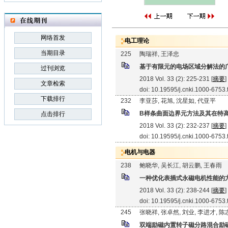
网络首发
电工理论
当期目录
225
陶瑞祥, 王泽忠
基于有限元的电场区域分解法的
过刊浏览
2018 Vol. 33 (2): 225-231 [
摘要
]
文章检索
doi: 10.19595/j.cnki.1000-6753
下载排行
232
李亚莎, 花旭, 沈星如, 代亚平
B样条曲面边界元方法及其在特
点击排行
2018 Vol. 33 (2): 232-237 [
摘要
]
doi: 10.19595/j.cnki.1000-6753
电机与电器
238
鲍晓华, 吴长江, 胡云鹏, 王春雨
一种优化表插式永磁电机性能的
2018 Vol. 33 (2): 238-244 [
摘要
]
doi: 10.19595/j.cnki.1000-6753
245
张晓祥, 张卓然, 刘业, 李进才, 
双端励磁内置转子磁分路混合励