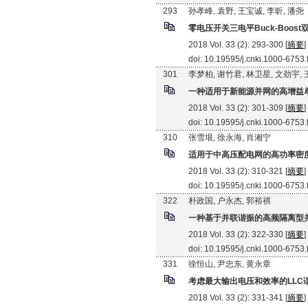
293
孙孝峰, 袁野, 王宝诚, 李昕, 潘尧
零电压开关三电平Buck-Boos
2018 Vol. 33 (2): 293-300 [
摘要
]
doi: 10.19595/j.cnki.1000-6753
301
李梦柏, 谢竹君, 林卫星, 文劲宇,
一种适用于新能源并网的高增益
2018 Vol. 33 (2): 301-309 [
摘要
]
doi: 10.19595/j.cnki.1000-6753
310
张雪垠, 徐永海, 肖湘宁
适用于中高压配电网的高功率密
2018 Vol. 33 (2): 310-321 [
摘要
]
doi: 10.19595/j.cnki.1000-6753
322
朴政国, 户永杰, 郭裕祺
一种基于并联谐振的高频隔离型
2018 Vol. 33 (2): 322-330 [
摘要
]
doi: 10.19595/j.cnki.1000-6753
331
徐恒山, 尹忠东, 黄永章
考虑最大输出电压和效率的LLC
2018 Vol. 33 (2): 331-341 [
摘要
]