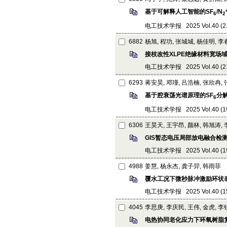
基于可解释人工智能的SF
/N
6
2
电工技术学报 2025 Vol.40 (21):
6882
杨旭, 程功, 张城城, 杨佳明, 李
接枝改性XLPE绝缘材料宽场
电工技术学报 2025 Vol.40 (21):
6293
蒋安昊, 邓瑾, 吕浩楠, 张欣冉,
基于腔衰荡光谱原理的SF
分
6
电工技术学报 2025 Vol.40 (19):
6306
王昊天, 王宇昂, 颜林, 韩旭涛,
GIS暂态电压局部放电融合检
电工技术学报 2025 Vol.40 (19):
4988
姜慧, 杨永杰, 龚子羿, 韩雨菲
覆水工况下微秒脉冲激励环状
电工技术学报 2025 Vol.40 (15):
4045
李思庚, 李庆民, 王伟, 金虎, 
电热协同老化应力下环氧树脂