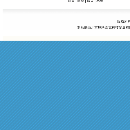
首页 | 前页 |
后页
|
末页
版权所有
本系统由
北京玛格泰克科技发展有