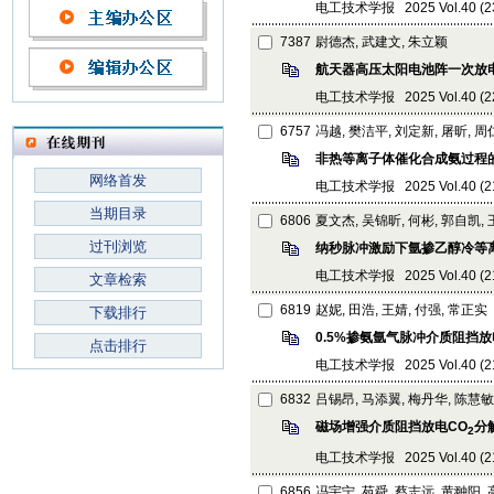
电工技术学报 2025 Vol.40 (23):
7387
尉德杰, 武建文, 朱立颖
航天器高压太阳电池阵一次放
电工技术学报 2025 Vol.40 (22):
6757
冯越, 樊洁平, 刘定新, 屠昕, 
非热等离子体催化合成氨过程
网络首发
电工技术学报 2025 Vol.40 (21):
当期目录
6806
夏文杰, 吴锦昕, 何彬, 郭自凯,
过刊浏览
纳秒脉冲激励下氩掺乙醇冷等
电工技术学报 2025 Vol.40 (21):
文章检索
6819
赵妮, 田浩, 王婧, 付强, 常正实
下载排行
0.5%掺氨氩气脉冲介质阻挡
点击排行
电工技术学报 2025 Vol.40 (21):
6832
吕锡昂, 马添翼, 梅丹华, 陈慧敏
磁场增强介质阻挡放电CO
分
2
电工技术学报 2025 Vol.40 (21):
6856
冯宇宁, 苑舜, 蔡志远, 黄翀阳,