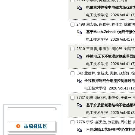
2163
李成祥, 吴赵骁, 陈丹, 周言
电磁脉冲焊接中电磁力场优化
电工技术学报 2026 Vol.41 (7): 
2498
周宏扬, 任政宇, 程佳文, 陈银鸿
基于Mach-Zehnder光
电工技术学报 2026 Vol.41 (7): 
2510
王腾腾, 李旭东, 周沁昱, 刘润宇
持续电压下环氧灌封绝缘界面
电工技术学报 2026 Vol.41 (7): 
142
孟建辉, 袁新成, 吴鹏, 赵彭辉, 
全过程抑制混合潮流控制器过电
电工技术学报 2026 Vol.41 (1): 
7737
彭誉, 杨丽君, 李佳俊, 王健一,
基于介质损耗谱结构不敏感频
电工技术学报 2025 Vol.40 (23):
7776
李乐, 赵天放, 刘云鹏, 周松松,
不同缠绕工艺GFRP空心支柱