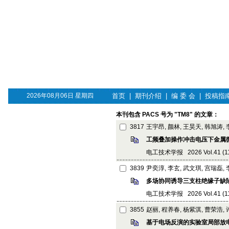
2026年08月06日 星期四
首页
|
期刊介绍
|
编 委 会
|
投稿指
本刊包含 PACS 号为 "TM8" 的文章：
3817
王宇昂, 颜林, 王昊天, 韩旭涛,
工频叠加操作冲击电压下金属
电工技术学报 2026 Vol.41 (11):
3839
尹奕淳, 李玄, 武文琪, 宫瑞磊,
多场协同诱导三支柱绝缘子缺
电工技术学报 2026 Vol.41 (11):
3855
赵丽, 程养春, 杨紫淇, 曹荣浩,
基于电场反演的实验室局部放