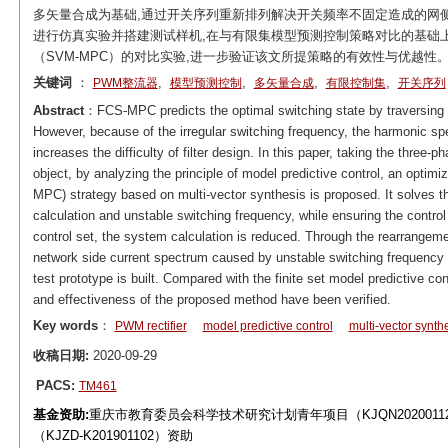
多矢量合成为基础,通过开关序列重新排列解决开关频率不固定造成的网
进行仿真实验并搭建测试样机,在与有限集模型预测控制策略对比的基础
（SVM-MPC）的对比实验,进一步验证该文所提策略的有效性与优越性
关键词
：
,
,
,
,
PWM整流器
模型预测控制
多矢量合成
有限控制集
开关序列
Abstract
：FCS-MPC predicts the optimal switching state by traversing th
However, because of the irregular switching frequency, the harmonic sp
increases the difficulty of filter design. In this paper, taking the three
object, by analyzing the principle of model predictive control, an opti
MPC) strategy based on multi-vector synthesis is proposed. It solves
calculation and unstable switching frequency, while ensuring the control 
control set, the system calculation is reduced. Through the rearrangeme
network side current spectrum caused by unstable switching frequency i
test prototype is built. Compared with the finite set model predictive c
and effectiveness of the proposed method have been verified.
Key words
：
PWM rectifier
model predictive control
multi-vector synth
收稿日期:
2020-09-29
PACS:
TM461
基金资助:
重庆市教育委员会科学技术研究计划青年项目（KJQN20200
（KJZD-K201901102）资助