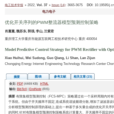
2022,
Vol. 37
: 3665-3675
DOI
: 10.19595/j.c
电工技术学报
Issue (14)
电力电子
优化开关序列的PWM整流器模型预测控制策略
肖蕙蕙, 魏苏东, 郭强, 李山, 兰紫君
重庆理工大学重庆市能源互联网工程技术研究中心 重庆 400054
Model Predictive Control Strategy for PWM Rectifier with Op
Xiao Huihui, Wei Sudong, Guo Qiang, Li Shan, Lan Zijun
Chongqing Energy Internet Engineering Technology Research Center Chon
图/表
参考文献
相关文章 (15)
摘要
全文:
PDF
(4469 KB)
HTML
输出:
BibTeX
|
EndNote
(RIS)
摘要
有限集模型预测控制（FCS-MPC）策略通过在一个采样周期内对
于系统。但由于开关频率不固定,造成系统谐波频谱分散,增加了滤波器设
分析模型预测控制原理的基础上,提出一种基于多矢量合成的优化开关序列模
的同时,针对有限集模型预测控制策略系统计算量大、开关频率不固定的问