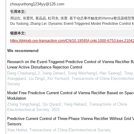
zhouyunhong1234yy@126.com
引用本文:
周运红, 张爱民, 黄晶晶, 杜羽东, 张蕾. 基于动态事件触发的Vienna整流器模型预测控制[J]. 电工技
Du Yudong, Zhang Lei. Dynamic Event-Triggered Model Predictive Control for 
链接本文:
https://dgjsxb.ces-transaction.com/CN/10.19595/j.cnki.1000-6753.tces.2104
We recommend
Research on the Event-Triggered Predictive Control of Vienna Rectifier 
Linear Active Disturbance Rejection Control
Dang Chaoliang1,2, Jiang Zehao1, Song Weizhang1, Han Sipeng1, Tong
Xiangqian1, Liu Ding2, Xin Yechun3
,
Transactions of China Electrotechni
Society
Model Free Predictive Current Control of Vienna Rectifier Based on Spac
Modulation
Zhang Yongchang1, Qu Qiyan2, Yang Haitao2
,
Transactions of China
Electrotechnical Society
,
2021
Predictive Current Control of Three-Phase Vienna Rectifier Without Grid 
Sensors
Xiao Huihui
,
Transactions of China Electrotechnical Society