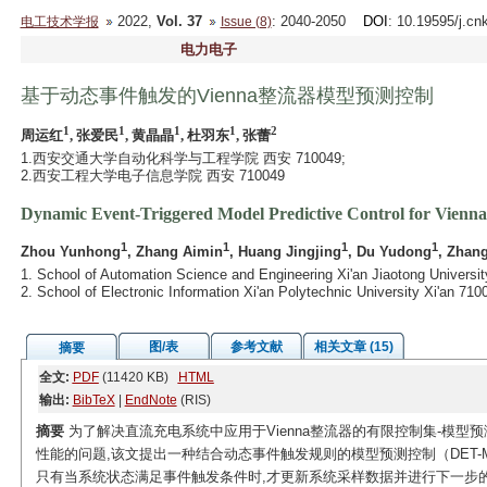
2022,
Vol. 37
: 2040-2050
DOI
: 10.19595/j.cn
电工技术学报
Issue (8)
电力电子
基于动态事件触发的Vienna整流器模型预测控制
1
1
1
1
2
周运红
, 张爱民
, 黄晶晶
, 杜羽东
, 张蕾
1.西安交通大学自动化科学与工程学院 西安 710049;
2.西安工程大学电子信息学院 西安 710049
Dynamic Event-Triggered Model Predictive Control for Vienna 
1
1
1
1
Zhou Yunhong
, Zhang Aimin
, Huang Jingjing
, Du Yudong
, Zhang
1. School of Automation Science and Engineering Xi'an Jiaotong Universit
2. School of Electronic Information Xi'an Polytechnic University Xi'an 71
图/表
参考文献
相关文章 (15)
摘要
全文:
PDF
(11420 KB)
HTML
输出:
BibTeX
|
EndNote
(RIS)
摘要
为了解决直流充电系统中应用于Vienna整流器的有限控制集-模型预
性能的问题,该文提出一种结合动态事件触发规则的模型预测控制（DET-
只有当系统状态满足事件触发条件时,才更新系统采样数据并进行下一步