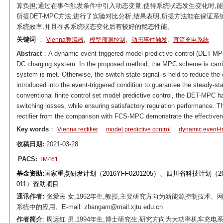
算负担;通过在事件触发条件中引入动态变量,使得系统状态发生变化时,
所提DET-MPC方法,进行了实验对比分析,结果表明,所提方法能在保证
系统效率,并且在各系统状态变化后有较好的稳态性能。
关键词
：
,
,
,
Vienna整流器
模型预测控制
动态事件触发
直流充电系统
Abstract
：A dynamic event-triggered model predictive control (DET-MPC) 
DC charging system. In the proposed method, the MPC scheme is carried
system is met. Otherwise, the switch state signal is held to reduce the
introduced into the event-triggered condition to guarantee the steady-
conventional finite control set model predictive control, the DET-MPC 
switching losses, while ensuring satisfactory regulation performance. T
rectifier from the comparison with FCS-MPC demonstrate the effectiv
Key words
：
Vienna rectifier
model predictive control
dynamic event-t
收稿日期:
2021-03-28
PACS:
TM461
基金资助:
国家重点研发计划（2016YFF0201205）、四川省科技计划（20
011）资助项目
通讯作者:
张爱民 女,1962年生,教授,主要研究方向为新能源控制技
系统中的应用。E-mail: zhangam@mail.xjtu.edu.cn
作者简介
: 周运红 男,1994年生,博士研究生,研究方向为大功率机车充电系统