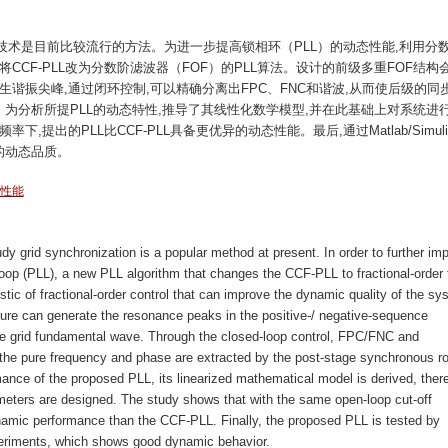
技术是目前比较流行的方法。为进一步提高锁相环（PLL）的动态性能,利用分
CCF-PLL改为分数阶滤波器（FOF）的PLL算法。设计的前级多重FOF结构
产生谐振尖峰,通过闭环控制,可以精确分离出FPC、FNC和谐波,从而使后级的同
。为分析所提PLL的动态特性,推导了其线性化数学模型,并在此基础上对系统进行
提出的PLL比CCF-PLL具备更优异的动态性能。最后,通过Matlab/Simuli
的动态品质。
性能
udy grid synchronization is a popular method at present. In order to further im
op (PLL), a new PLL algorithm that changes the CCF-PLL to fractional-order f
stic of fractional-order control that can improve the dynamic quality of the sy
ure can generate the resonance peaks in the positive-/ negative-sequence
 grid fundamental wave. Through the closed-loop control, FPC/FNC and
 the pure frequency and phase are extracted by the post-stage synchronous ro
nce of the proposed PLL, its linearized mathematical model is derived, ther
eters are designed. The study shows that with the same open-loop cut-off
namic performance than the CCF-PLL. Finally, the proposed PLL is tested by
periments, which shows good dynamic behavior.