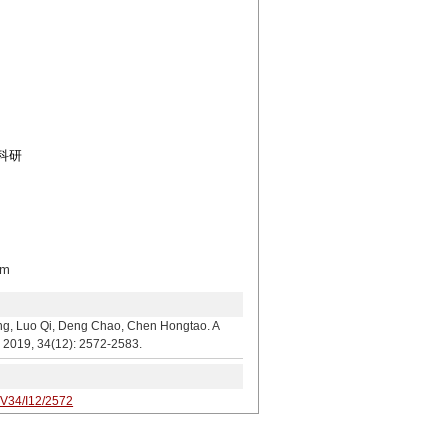
科研
om
 Qi, Deng Chao, Chen Hongtao. A
, 2019, 34(12): 2572-2583.
/V34/I12/2572