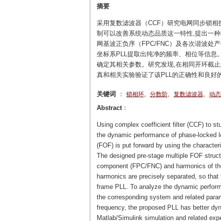
摘要
采用复数滤波器（CCF）研究电网同步锁相
制可以改善系统动态品质这一特性,提出一种将
网基波正负序（FPC/FNC）及各次谐波处
坐标系PLL提取出纯净的频率、相位等信息
确定其相关参数。研究发现,在相同开环截止频率下,
真和相关实验验证了该PLL的正确性和良好
关键词
：
,
,
,
锁相环
分数阶
复数滤波器
动态
Abstract
：
Using complex coefficient filter (CCF) to st
the dynamic performance of phase-locked lo
(FOF) is put forward by using the characteri
The designed pre-stage multiple FOF struct
component (FPC/FNC) and harmonics of the
harmonics are precisely separated, so that
frame PLL. To analyze the dynamic performa
the corresponding system and related param
frequency, the proposed PLL has better dy
Matlab/Simulink simulation and related ex