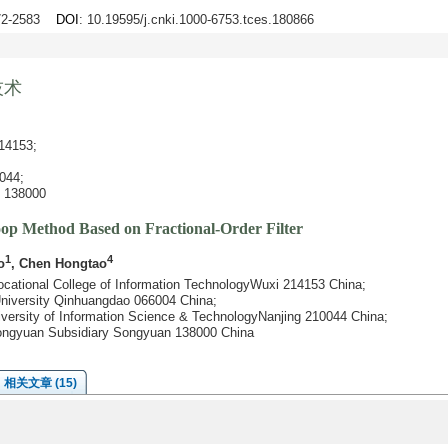
572-2583
DOI
: 10.19595/j.cnki.1000-6753.tces.180866
技术
153;
44;
38000
p Method Based on Fractional-Order Filter
1
4
o
, Chen Hongtao
Vocational College of Information TechnologyWuxi 214153 China;
University Qinhuangdao 066004 China;
niversity of Information Science & TechnologyNanjing 210044 China;
Songyuan Subsidiary Songyuan 138000 China
相关文章 (15)