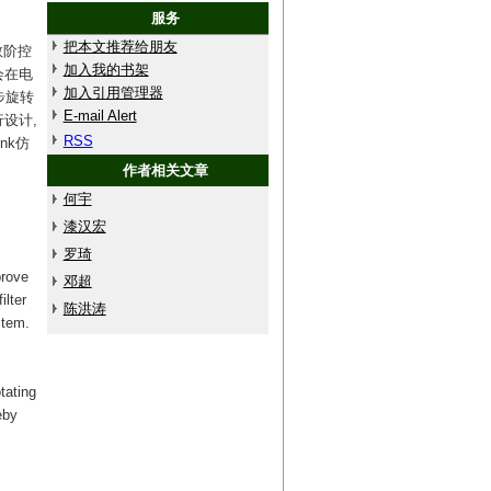
服务
把本文推荐给朋友
数阶控
加入我的书架
会在电
加入引用管理器
步旋转
E-mail Alert
设计,
RSS
nk仿
作者相关文章
何宇
漆汉宏
罗琦
prove
邓超
ilter
陈洪涛
stem.
tating
eby