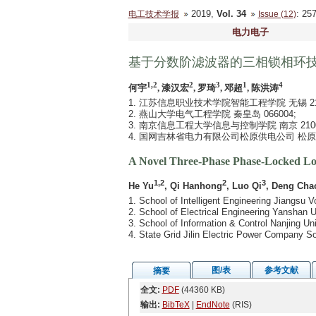
2019,
Vol. 34
: 2
电工技术学报
Issue (12)
电力电子
基于分数阶滤波器的三相锁相环
1,2
2
3
1
4
何宇
, 漆汉宏
, 罗琦
, 邓超
, 陈洪涛
1. 江苏信息职业技术学院智能工程学院 无锡 214
2. 燕山大学电气工程学院 秦皇岛 066004;
3. 南京信息工程大学信息与控制学院 南京 2100
4. 国网吉林省电力有限公司松原供电公司 松原 1
A Novel Three-Phase Phase-Locked Loo
1,2
2
3
He Yu
, Qi Hanhong
, Luo Qi
, Deng Cha
1. School of Intelligent Engineering Jiangsu 
2. School of Electrical Engineering Yanshan 
3. School of Information & Control Nanjing U
4. State Grid Jilin Electric Power Company 
图/表
参考文献
摘要
全文:
PDF
(44360 KB)
输出:
BibTeX
|
EndNote
(RIS)