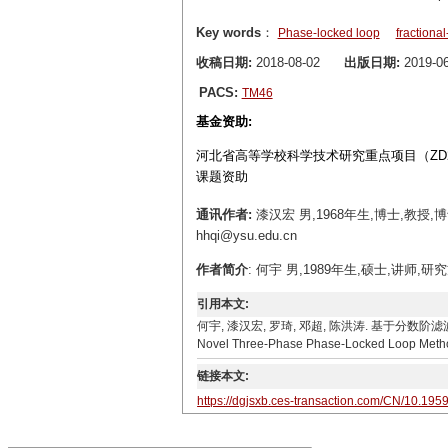
Key words
：
Phase-locked loop
fractional
收稿日期:
2018-08-02
出版日期:
2019-06
PACS:
TM46
基金资助:
河北省高等学校科学技术研究重点项目（ZD20
课题资助
通讯作者:
漆汉宏 男,1968年生,博士,教授
hhqi@ysu.edu.cn
作者简介
: 何宇 男,1989年生,硕士,讲师,研
引用本文:
何宇, 漆汉宏, 罗琦, 邓超, 陈洪涛. 基于分数阶滤波器的三相锁相
Novel Three-Phase Phase-Locked Loop Method B
链接本文:
https://dgjsxb.ces-transaction.com/CN/10.195