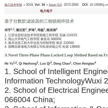
2019,
Vol. 34
: 2572-2583
DOI
: 10.19595/j.c
电工技术学报
Issue (12)
电力电子
基于分数阶滤波器的三相锁相环技术
1,2
2
3
1
4
何宇
, 漆汉宏
, 罗琦
, 邓超
, 陈洪涛
1. 江苏信息职业技术学院智能工程学院 无锡 214153;
2. 燕山大学电气工程学院 秦皇岛 066004;
3. 南京信息工程大学信息与控制学院 南京 210044;
4. 国网吉林省电力有限公司松原供电公司 松原 138000
A Novel Three-Phase Phase-Locked Loop Method Based on Frac
1,2
2
3
1
4
He Yu
, Qi Hanhong
, Luo Qi
, Deng Chao
, Chen Hongtao
1. School of Intelligent Engin
Information TechnologyWuxi 
2. School of Electrical Engin
066004 China;