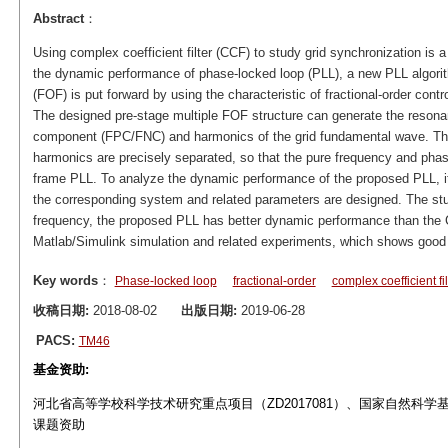
Abstract
：
Using complex coefficient filter (CCF) to study grid synchronization is a
the dynamic performance of phase-locked loop (PLL), a new PLL algorith
(FOF) is put forward by using the characteristic of fractional-order cont
The designed pre-stage multiple FOF structure can generate the resona
component (FPC/FNC) and harmonics of the grid fundamental wave. Th
harmonics are precisely separated, so that the pure frequency and phas
frame PLL. To analyze the dynamic performance of the proposed PLL, it
the corresponding system and related parameters are designed. The stu
frequency, the proposed PLL has better dynamic performance than the C
Matlab/Simulink simulation and related experiments, which shows good
Key words
：
Phase-locked loop
fractional-order
complex coefficient fil
收稿日期:
2018-08-02
出版日期:
2019-06-28
PACS:
TM46
基金资助:
河北省高等学校科学技术研究重点项目（ZD2017081）、国家自然科学基金
课题资助