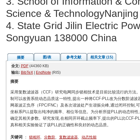
3. School of Information & Con
Science & TechnologyNanjing
4. State Grid Jilin Electric
Songyuan 138000 China
图/表
参考文献
相关文章 (15)
摘要
全文:
PDF
(44360 KB)
输出:
BibTeX
|
EndNote
(RIS)
摘要
采用复数滤波器（CCF）研究电网同步锁相技术是目前比较流行的方法。
制可以改善系统动态品质这一特性,提出一种将CCF-PLL改为分数阶滤波
网基波正负序（FPC/FNC）及各次谐波处产生谐振尖峰,通过闭环控制,
坐标系PLL提取出纯净的频率、相位等信息。为分析所提PLL的动态特性
确定其相关参数。研究发现,在相同开环截止频率下,提出的PLL比CCF-PLL具
真和相关实验验证了该PLL的正确性和良好的动态品质。
关键词
：
,
,
,
锁相环
分数阶
复数滤波器
动态性能