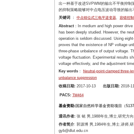
出一种基于改进SVPWM的输出不平衡抑制
的抑制策略能够对中点电压波动导致的输出
关键词
：
,
中点钳位式三电平逆变器
容错控制
Abstract
：In medium and high power drive app
has been deeply studied. However, the neutra
operation is seldom discussed. Using eight-s
proves that the existence of NP voltage unb
three-phase unbalance of output voltage. T
voltage fluctuation. Experimental results 
voltage effectively, and the adjustment time
Key words
：
Neutral-point-clamped three-lev
unbalance suppression
收稿日期:
2017-10-13
出版日期:
2018-11
PACS:
TM464
基金资助:
国家自然科学基金资助项目（513770
通讯作者:
张 铭 男,1988年生,博士,研究方向
作者简介
: 郭源博 男,1984年生,博士,
gyb@dlut.edu.cn