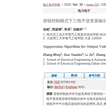
2018,
Vol. 33
: 5
电工技术学报
Issue (22)
电力电子
容错控制模式下三电平逆变器输
1
2
2
1, 2
张铭
, 郭源博
, 李泽
, 张晓华
1. 哈尔滨工业大学电气工程及自动化学院 哈尔滨 
2. 大连理工大学电气工程学院 大连 116024
Suppression Algorithm for Output Volt
1
2
2
Zhang Ming
, Guo Yuanbo
, Li Ze
, Zhang
1. School of Electrical Engineering & Automat
2. School of Electrical Engineering Dalian Un
图/表
参考文献
摘要
全文:
PDF
(67903 KB)
输出:
BibTeX
|
EndNote
(RIS)
摘要
容错控制技术作为提高系统可靠性的一种
电平逆变器容错控制拓扑的中点电压波动问
错拓扑中中点电压波动存在的必然性;其次,