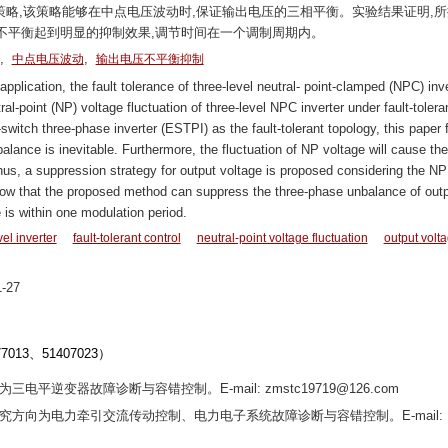
策略,该策略能够在中点电压波动时,保证输出电压的三相平衡。实验结果证明,
不平衡起到明显的抑制效果,调节时间在一个调制周期内。
,
,
中点电压波动
输出电压不平衡抑制
lication, the fault tolerance of three-level neutral- point-clamped (NPC) inve
l-point (NP) voltage fluctuation of three-level NPC inverter under fault-tolera
witch three-phase inverter (ESTPI) as the fault-tolerant topology, this paper f
alance is inevitable. Furthermore, the fluctuation of NP voltage will cause the
hus, a suppression strategy for output voltage is proposed considering the NP
show that the proposed method can suppress the three-phase unbalance of out
 is within one modulation period.
el inverter
fault-tolerant control
neutral-point voltage fluctuation
output volt
-27
13、51407023）
为三电平逆变器故障诊断与容错控制。E-mail: zmstc19719@126.com
讲师,研究方向为电力牵引交流传动控制、电力电子系统故障诊断与容错控制。E-mail: