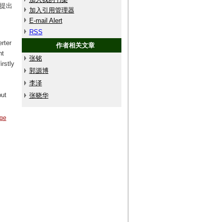
所提出
加入引用管理器
E-mail Alert
RSS
rter
作者相关文章
nt
张铭
irstly
郭源博
李泽
put
张晓华
age