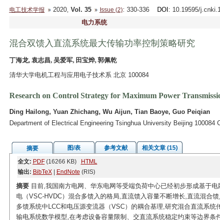
2020,
Vol. 35
: 330-336
DOI
: 10.19595/j.cnki
电工技术学报
Issue (2)
电力系统
混合双馈入直流系统最大传输功率控制策略研究
丁海龙, 袁志昌, 吴爱军, 田宝烨, 郭佩乾
清华大学电机工程与应用电子技术系 北京 100084
Research on Control Strategy for Maximum Power Transmissi
Ding Hailong, Yuan Zhichang, Wu Aijun, Tian Baoye, Guo Peiqian
Department of Electrical Engineering Tsinghua University Beijing 100084 
图/表
参考文献
相关文章 (15)
摘要
全文:
PDF
(16266 KB)
HTML
输出:
BibTeX
|
EndNote
(RIS)
摘要
目前,我国南方电网、华东电网等受端负荷中心已经初步形成基于电网
电（VSC-HVDC）混合多馈入的格局,直流馈入容量不断增长,直流混
多馈系统中LCC和电压源变流器（VSC）的耦合基理,研究混合直流系
输电系统数学模型,在考虑设备容量限制、交直流系统稳定约束等边界条