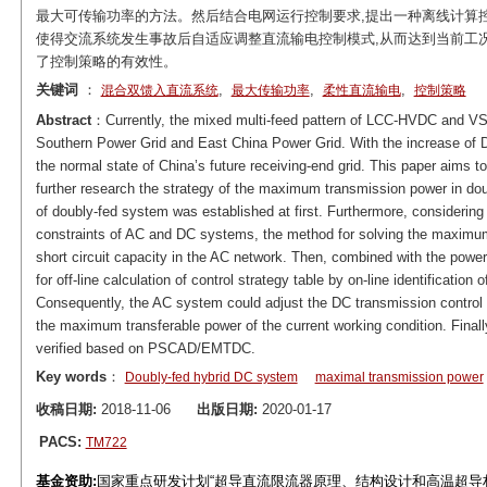
最大可传输功率的方法。然后结合电网运行控制要求,提出一种离线计算
使得交流系统发生事故后自适应调整直流输电控制模式,从而达到当前工况
了控制策略的有效性。
关键词
：
,
,
,
混合双馈入直流系统
最大传输功率
柔性直流输电
控制策略
Abstract
：Currently, the mixed multi-feed pattern of LCC-HVDC and VSC
Southern Power Grid and East China Power Grid. With the increase of 
the normal state of China’s future receiving-end grid. This paper aims t
further research the strategy of the maximum transmission power in dou
of doubly-fed system was established at first. Furthermore, considering 
constraints of AC and DC systems, the method for solving the maxim
short circuit capacity in the AC network. Then, combined with the power 
for off-line calculation of control strategy table by on-line identificatio
Consequently, the AC system could adjust the DC transmission control 
the maximum transferable power of the current working condition. Finall
verified based on PSCAD/EMTDC.
Key words
：
Doubly-fed hybrid DC system
maximal transmission power
收稿日期:
2018-11-06
出版日期:
2020-01-17
PACS:
TM722
基金资助:
国家重点研发计划“超导直流限流器原理、结构设计和高温超导材料研究