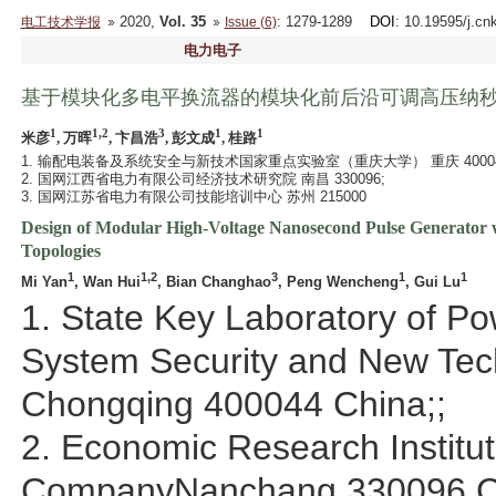
2020,
Vol. 35
: 1279-1289
DOI
: 10.19595/j.cn
电工技术学报
Issue (6)
电力电子
基于模块化多电平换流器的模块化前后沿可调高压纳
1
1,2
3
1
1
米彦
, 万晖
, 卞昌浩
, 彭文成
, 桂路
1. 输配电装备及系统安全与新技术国家重点实验室（重庆大学） 重庆 40004
2. 国网江西省电力有限公司经济技术研究院 南昌 330096;
3. 国网江苏省电力有限公司技能培训中心 苏州 215000
Design of Modular High-Voltage Nanosecond Pulse Generator w
Topologies
1
1,2
3
1
1
Mi Yan
, Wan Hui
, Bian Changhao
, Peng Wencheng
, Gui Lu
1. State Key Laboratory of P
System Security and New Tec
Chongqing 400044 China;;
2. Economic Research Institute
CompanyNanchang 330096 C