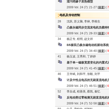
湿污绝缘子发热模型
2009 Vol. 24 (7): 21-27 [
摘要
] (
7
电机及传动控制
28
沈跃, 苏义脑, 李林, 李根生
凸极永磁同步交流发电机负载特
2009 Vol. 24 (7): 28-33 [
摘要
] (
8
34
杨正专, 程明, 赵文祥
8/6极双凸极永磁电动机驱动系
2009 Vol. 24 (7): 34-40 [
摘要
] (
9
41
杨玉波, 王秀和, 丁婷婷
基于单一磁极宽度变化的内置式
2009 Vol. 24 (7): 41-45 [
摘要
] (
8
46
王华斌, 刘和平, 张毅, 刘平
计及中性点电压的无刷直流电机
2009 Vol. 24 (7): 46-51 [
摘要
] (
6
52
李自成, 程善美, 蔡凯, 秦忆
反电动势过零检测无刷直流电机
2009 Vol. 24 (7): 52-58 [
摘要
] (
9