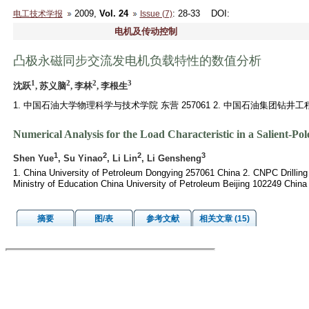
2009,
Vol. 24
: 28-33
DOI
:
电工技术学报
Issue (7)
电机及传动控制
凸极永磁同步交流发电机负载特性的数值分析
1
2
2
3
沈跃
, 苏义脑
, 李林
, 李根生
1. 中国石油大学物理科学与技术学院 东营 257061 2. 中国石油集团钻井工程
Numerical Analysis for the Load Characteristic in a Salient-
1
2
2
3
Shen Yue
, Su Yinao
, Li Lin
, Li Gensheng
1. China University of Petroleum Dongying 257061 China 2. CNPC Drilling 
Ministry of Education China University of Petroleum Beijing 102249 China
摘要
图/表
参考文献
相关文章 (15)