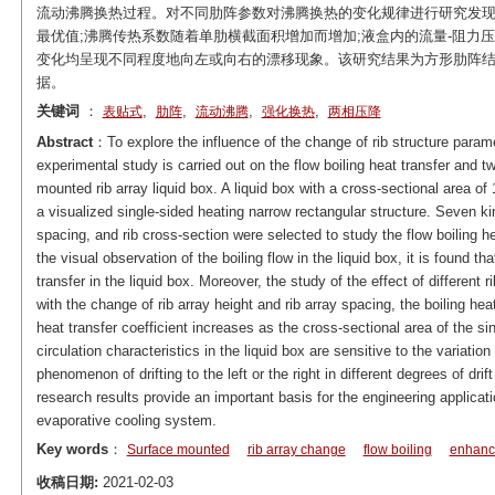
流动沸腾换热过程。对不同肋阵参数对沸腾换热的变化规律进行研究发现
最优值;沸腾传热系数随着单肋横截面积增加而增加;液盒内的流量-阻力
变化均呈现不同程度地向左或向右的漂移现象。该研究结果为方形肋阵
据。
关键词
：
,
,
,
,
表贴式
肋阵
流动沸腾
强化换热
两相压降
Abstract
：To explore the influence of the change of rib structure paramet
experimental study is carried out on the flow boiling heat transfer and t
mounted rib array liquid box. A liquid box with a cross-sectional area
a visualized single-sided heating narrow rectangular structure. Seven kind
spacing, and rib cross-section were selected to study the flow boiling he
the visual observation of the boiling flow in the liquid box, it is found th
transfer in the liquid box. Moreover, the study of the effect of different 
with the change of rib array height and rib array spacing, the boiling hea
heat transfer coefficient increases as the cross-sectional area of the si
circulation characteristics in the liquid box are sensitive to the variati
phenomenon of drifting to the left or the right in different degrees of dri
research results provide an important basis for the engineering applicati
evaporative cooling system.
Key words
：
Surface mounted
rib array change
flow boiling
enhance
收稿日期:
2021-02-03