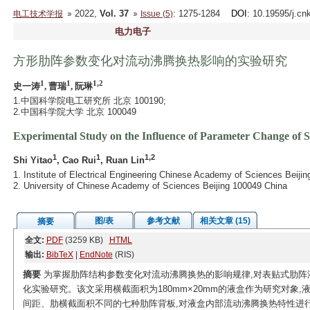
2022,
Vol. 37
: 1275-1284
DOI
: 10.19595/j.cn
电工技术学报
Issue (5)
电力电子
方形肋阵参数变化对流动沸腾换热影响的实验研究
1
1
1,2
史一涛
, 曹瑞
, 阮琳
1.中国科学院电工研究所 北京 100190;
2.中国科学院大学 北京 100049
Experimental Study on the Influence of Parameter Change of S
1
1
1,2
Shi Yitao
, Cao Rui
, Ruan Lin
1. Institute of Electrical Engineering Chinese Academy of Sciences Beiji
2. University of Chinese Academy of Sciences Beijing 100049 China
图/表
参考文献
相关文章 (15)
摘要
全文:
PDF
(3259 KB)
HTML
输出:
BibTeX
|
EndNote
(RIS)
摘要
为掌握肋阵结构参数变化对流动沸腾换热的影响规律,对表贴式肋阵
化实验研究。该文采用横截面积为180mm×20mm的液盒作为研究对象
间距、肋横截面积不同的七种肋阵背板,对液盒内部流动沸腾换热特性进