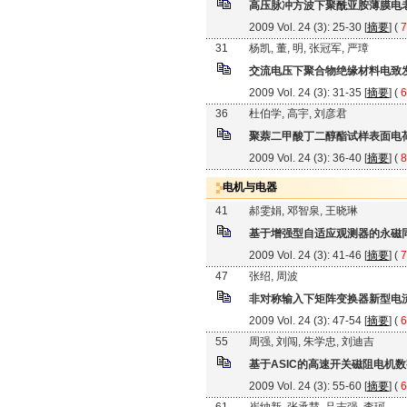
高压脉冲方波下聚酰亚胺薄膜电
2009 Vol. 24 (3): 25-30 [
摘要
] (
7
31
杨凯, 董, 明, 张冠军, 严璋
交流电压下聚合物绝缘材料电致
2009 Vol. 24 (3): 31-35 [
摘要
] (
6
36
杜伯学, 高宇, 刘彦君
聚萘二甲酸丁二醇酯试样表面电
2009 Vol. 24 (3): 36-40 [
摘要
] (
8
电机与电器
41
郝雯娟, 邓智泉, 王晓琳
基于增强型自适应观测器的永磁
2009 Vol. 24 (3): 41-46 [
摘要
] (
7
47
张绍, 周波
非对称输入下矩阵变换器新型电
2009 Vol. 24 (3): 47-54 [
摘要
] (
6
55
周强, 刘闯, 朱学忠, 刘迪吉
基于ASIC的高速开关磁阻电机
2009 Vol. 24 (3): 55-60 [
摘要
] (
6