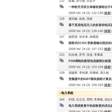
132
陈威, 洪小圆, 吕征宇
一种软开关双主单辅有源钳位不
2009 Vol. 24 (3): 132-138 [
摘要
]
139
潘武略, 徐政, 张静
基于直流电压注入的多脉动电压
2009 Vol. 24 (3): 139-146 [
摘要
]
147
姚雨迎, 张东来, 徐殿国
级联式DC/DC变换器输出阻抗
2009 Vol. 24 (3): 147-152 [
摘要
]
153
刘永根, 罗萍, 张波, 李肇基
PSM调制的新型电流极限比较器
2009 Vol. 24 (3): 153-158 [
摘要
]
159
胡建辉, 李锦庚, 邹继斌, 谭久彬
变频器中的IGBT模块损耗计算
2009 Vol. 24 (3): 159-163 [
摘要
]
电力系统
164
刘强, 石立宝, 周明, 李庚银, 倪以
电力系统恢复中机组恢复的优化
2009 Vol. 24 (3): 164-170 [
摘要
]