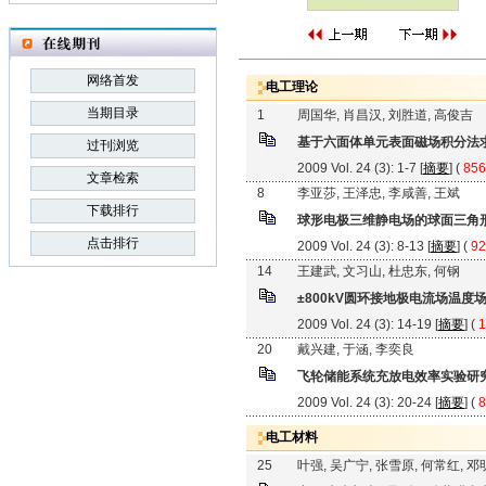
网络首发
电工理论
当期目录
1
周国华, 肖昌汉, 刘胜道, 高俊吉
基于六面体单元表面磁场积分法
过刊浏览
2009 Vol. 24 (3): 1-7 [
摘要
] (
856
文章检索
8
李亚莎, 王泽忠, 李咸善, 王斌
下载排行
球形电极三维静电场的球面三角
点击排行
2009 Vol. 24 (3): 8-13 [
摘要
] (
92
14
王建武, 文习山, 杜忠东, 何钢
±800kV圆环接地极电流场温度
2009 Vol. 24 (3): 14-19 [
摘要
] (
1
20
戴兴建, 于涵, 李奕良
飞轮储能系统充放电效率实验研
2009 Vol. 24 (3): 20-24 [
摘要
] (
8
电工材料
25
叶强, 吴广宁, 张雪原, 何常红, 