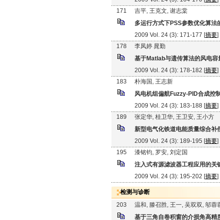
171
吉平, 王克文, 谢志棠
多运行方式下PSS参数优化算法
2009 Vol. 24 (3): 171-177 [
摘要
]
178
李凤婷 晁勤
基于Matlab与遗传算法的风电容
2009 Vol. 24 (3): 178-182 [
摘要
]
183
朴海国, 王志新
风电机组偏航Fuzzy-PID合成
2009 Vol. 24 (3): 183-188 [
摘要
]
189
张定华, 桂卫华, 王卫安, 王小方
新型电气化铁道电能质量综合补
2009 Vol. 24 (3): 189-195 [
摘要
]
195
漆铭钧, 罗安, 刘定国
注入式有源滤波器工程应用的关
2009 Vol. 24 (3): 195-202 [
摘要
]
检测与诊断
203
温和, 滕召胜, 王一, 吴双双, 邬蓉
基于三角自卷积窗的介损角高精