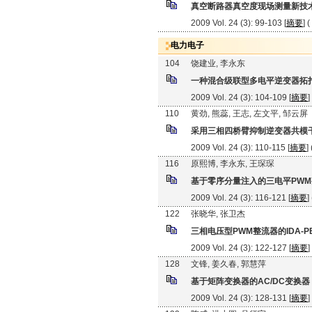
真空断路器真空度现场测量新技
2009 Vol. 24 (3): 99-103 [
摘要
] (
电力电子
104
饶建业, 李永东
一种混合级联型多电平逆变器拓
2009 Vol. 24 (3): 104-109 [
摘要
]
110
黄劲, 熊蕊, 王志, 左文平, 邹云屏
采用三相四桥臂抑制逆变器共模干
2009 Vol. 24 (3): 110-115 [
摘要
]
116
原熙博, 李永东, 王琛琛
基于零序分量注入的三电平PW
2009 Vol. 24 (3): 116-121 [
摘要
]
122
张晓华, 张卫杰
三相电压型PWM整流器的IDA-P
2009 Vol. 24 (3): 122-127 [
摘要
]
128
文锋, 姜久春, 郭慧萍
基于矩阵变换器的AC/DC变换器
2009 Vol. 24 (3): 128-131 [
摘要
]