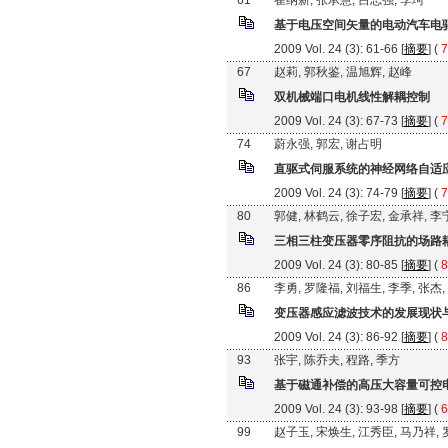
61
崔纳新, 张承慧, 吕志强, 李珂
基于电压空间矢量的电动汽车电
2009 Vol. 24 (3): 61-66 [
摘要
] (
7
67
赵莉, 郭秋鉴, 温旭辉, 赵峰
双机械端口电机线性解耦控制
2009 Vol. 24 (3): 67-73 [
摘要
] (
7
74
蔚永强, 郭宏, 谢占明
直驱式伺服系统的神经网络自适
2009 Vol. 24 (3): 74-79 [
摘要
] (
7
80
郭健, 林鹤云, 徐子宏, 金承祥, 李
三相三柱变压器零序阻抗的场路
2009 Vol. 24 (3): 80-85 [
摘要
] (
8
86
李勇, 罗隆福, 刘福生, 李季, 张杰
变压器感应滤波技术的发展现状
2009 Vol. 24 (3): 86-92 [
摘要
] (
8
93
张宇, 陈乔夫, 程路, 季方
基于磁通补偿的高压大容量可控
2009 Vol. 24 (3): 93-98 [
摘要
] (
6
99
赵子玉, 宋焕生, 江秀臣, 马乃祥,