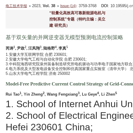
2023,
Vol. 38
: 3759-3768
DOI
: 10.19595/j.c
电工技术学报
Issue (14)
“轻量化高效高可靠新能源电机与
控制系统”专题（特约主编：吴立
建 研究员）
基于双矢量的并网逆变器无模型预测电流控制策略
1
2
3
4
5
芮涛
, 尹政
, 汪凤翔
, 陆格野
, 李真
1.安徽大学互联网学院 合肥 230601;
2.安徽大学电气工程与自动化学院 合肥 230601;
3.中科院海西研究院泉州装备制造研究所电机驱动与功率电子国家地方联合工程研
4.电力系统及大型发电设备安全控制和仿真国家重点实验室（清华大学） 北京 1
5.山东大学电气工程学院 济南 250002
Model-Free Predictive Current Control Strategy of Grid-Conn
1
2
3
4
5
Rui Tao
, Yin Zheng
, Wang Fengxiang
, Lu Geye
, Li Zhen
1. School of Internet Anhui U
2. School of Electrical Engin
Hefei 230601 China;