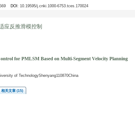
2-669
DOI
: 10.19595/j.cnki.1000-6753.tces.170024
自适应反推滑模控制
Control for PMLSM Based on Multi-Segment Velocity Planning
niversity of TechnologyShenyang110870China
相关文章 (15)