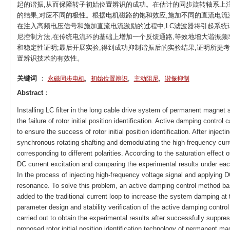
起的谐振,从而保障转子初始位置辨识的成功。在估计的同步旋转轴系上
的结果,对应不同的极性。根据电机磁路的饱和效应,施加不同的直流电流
在注入高频电压信号和施加直流电流激励的过程中,LC滤波器将引起系统
尼控制方法,在传统电流环的基础上增加一个反馈通路,等效地增大谐振频
和稳定性证明;最后开展实验,得到成功抑制谐振后的实验结果,证明所提
置辨识技术的有效性。
关键词
：
,
,
,
永磁同步电机
初始位置辨识
主动阻尼
谐振抑制
Abstract
：
Installing LC filter in the long cable drive system of permanent magne
the failure of rotor initial position identification. Active damping contr
to ensure the success of rotor initial position identification. After injec
synchronous rotating shafting and demodulating the high-frequency curr
corresponding to different polarities. According to the saturation effect o
DC current excitation and comparing the experimental results under each
In the process of injecting high-frequency voltage signal and applying DC
resonance. To solve this problem, an active damping control method bas
added to the traditional current loop to increase the system damping at 
parameter design and stability verification of the active damping control
carried out to obtain the experimental results after successfully suppr
proposed rotor initial position identification technology of permanent 