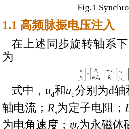
Fig.1 Synchro
1.1 高频脉振电压注入
在上述同步旋转轴系下
为
式中，
u
和
u
分别为d轴
d
q
轴电流；
R
为定子电阻；
s
为电角速度；
ψ
为永磁体
f