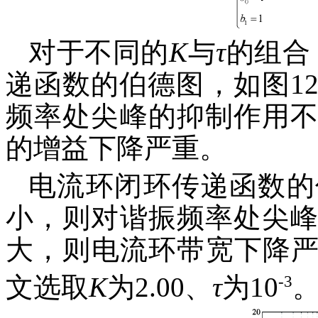
对于不同的
K
与
τ
的组合
递函数的伯德图，如图1
频率处尖峰的抑制作用
的增益下降严重。
电流环闭环传递函数的
小，则对谐振频率处尖
大，则电流环带宽下降
-3
文选取
K
为2.00、
τ
为10