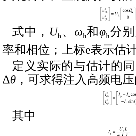
式中，
U
、
ω
和
φ
分别
h
h
h
率和相位；上标e表示估
定义实际的与估计的同
Δ
θ
，可求得注入高频电压
其中