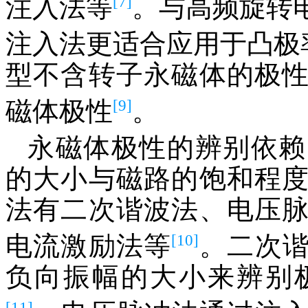
[7]
注入法等
。与高频旋转
注入法更适合应用于凸极
型不含转子永磁体的极
[9]
磁体极性
。
永磁体极性的辨别依赖
的大小与磁路的饱和程
法有二次谐波法、电压
[10]
电流激励法等
。二次
负向振幅的大小来辨别
[11]