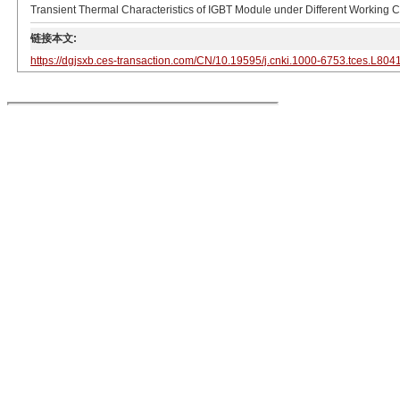
Transient Thermal Characteristics of IGBT Module under Different Working Co
链接本文:
https://dgjsxb.ces-transaction.com/CN/10.19595/j.cnki.1000-6753.tces.L804