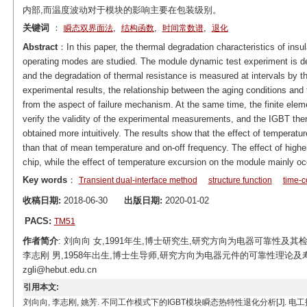
内部,而温度波动对于模块的影响主要在包装级别。
关键词
：
,
,
,
瞬态双界面法
结构函数
时间常数谱
退化
Abstract
：In this paper, the thermal degradation characteristics of insul
operating modes are studied. The module dynamic test experiment is des
and the degradation of thermal resistance is measured at intervals by t
experimental results, the relationship between the aging conditions and 
from the aspect of failure mechanism. At the same time, the finite ele
verify the validity of the experimental measurements, and the IGBT the
obtained more intuitively. The results show that the effect of temperat
than that of mean temperature and on-off frequency. The effect of high
chip, while the effect of temperature excursion on the module mainly oc
Key words
：
Transient dual-interface method
structure function
time-c
收稿日期:
2018-06-30
出版日期:
2020-01-02
PACS:
TM51
作者简介
: 刘向向 女,1991年生,博士研究生,研究方向为电器可靠性及其检测技术
李志刚 男,1958年出生,博士生导师,研究方向为电器元件的可靠性理论及
zgli@hebut.edu.cn
引用本文:
刘向向, 李志刚, 姚芳. 不同工作模式下的IGBT模块瞬态热特性退化分析[J]. 电工技术学报, 2019, 34(