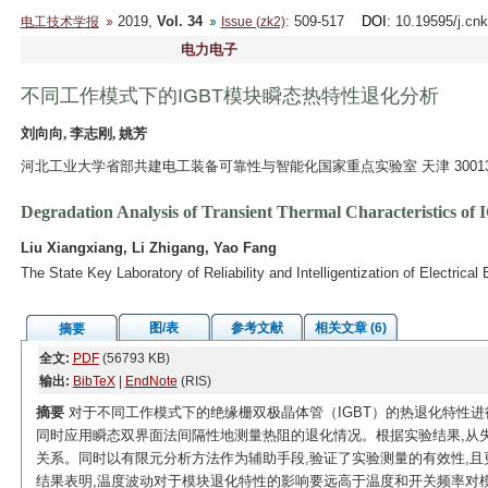
2019,
Vol. 34
: 509-517
DOI
: 10.19595/j.cn
电工技术学报
Issue (zk2)
电力电子
不同工作模式下的IGBT模块瞬态热特性退化分析
刘向向, 李志刚, 姚芳
河北工业大学省部共建电工装备可靠性与智能化国家重点实验室 天津 30013
Degradation Analysis of Transient Thermal Characteristics o
Liu Xiangxiang, Li Zhigang, Yao Fang
The State Key Laboratory of Reliability and Intelligentization of Electric
图/表
参考文献
相关文章 (6)
摘要
全文:
PDF
(56793 KB)
输出:
BibTeX
|
EndNote
(RIS)
摘要
对于不同工作模式下的绝缘栅双极晶体管（IGBT）的热退化特性进
同时应用瞬态双界面法间隔性地测量热阻的退化情况。根据实验结果,从
关系。同时以有限元分析方法作为辅助手段,验证了实验测量的有效性,且
结果表明,温度波动对于模块退化特性的影响要远高于温度和开关频率对