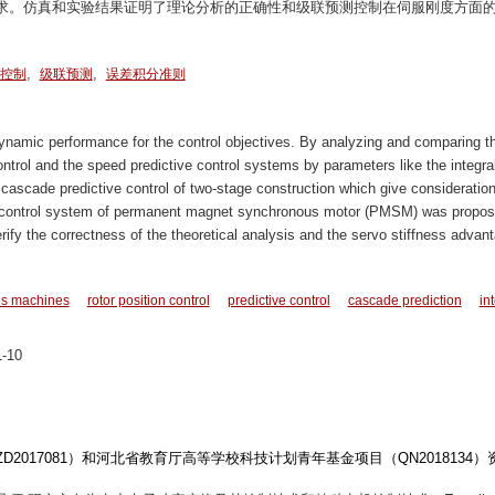
求。仿真和实验结果证明了理论分析的正确性和级联预测控制在伺服刚度方面
,
,
控制
级联预测
误差积分准则
dynamic performance for the control objectives. By analyzing and comparing t
ontrol and the speed predictive control systems by parameters like the integral
 cascade predictive control of two-stage construction which give consideration
ervo control system of permanent magnet synchronous motor (PMSM) was propos
rify the correctness of the theoretical analysis and the servo stiffness advan
s machines
rotor position control
predictive control
cascade prediction
in
-10
017081）和河北省教育厅高等学校科技计划青年基金项目（QN2018134）