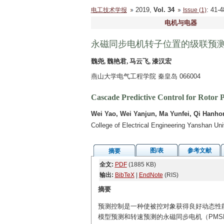
2019,
Vol. 34
: 41
电工技术学报
Issue (1)
电机与电器
永磁同步电机转子位置的级联预
魏尧, 魏艳君, 马云飞, 漆汉宏
燕山大学电气工程学院 秦皇岛 066004
Cascade Predictive Control for Rotor
Wei Yao, Wei Yanjun, Ma Yunfei, Qi Hanho
College of Electrical Engineering Yanshan U
图/表
参考文献
摘要
全文:
PDF
(1885 KB)
输出:
BibTeX
|
EndNote
(RIS)
摘要
预测控制是一种使被控对象获得良好动态性
模型预测和转速预测的永磁同步电机（PMS