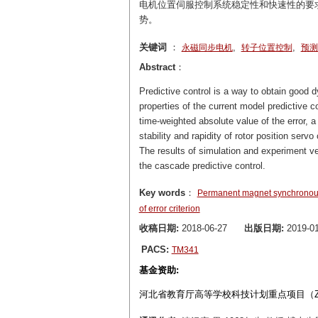
电机位置伺服控制系统稳定性和快速性的要
势。
关键词
：
,
,
永磁同步电机
转子位置控制
预测
Abstract
：
Predictive control is a way to obtain good 
properties of the current model predictive c
time-weighted absolute value of the error, a
stability and rapidity of rotor position s
The results of simulation and experiment ve
the cascade predictive control.
Key words
：
Permanent magnet synchronou
of error criterion
收稿日期:
2018-06-27
出版日期:
2019-01
PACS:
TM341
基金资助:
河北省教育厅高等学校科技计划重点项目（ZD2