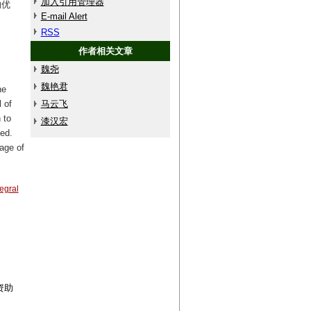
加入引用管理器
的优
E-mail Alert
RSS
作者相关文章
魏尧
魏艳君
he
 of
马云飞
 to
漆汉宏
ed.
tage of
tegral
资助